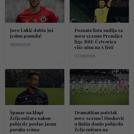
Jovo Lukić dobio još
Poznata lista sudija za
jednu ponudu!
novu sezonu Premijer
lige BiH: Četvorica
08/08/2026
više nisu na A listi
07/08/2026
Španac na klupi
Dramatičan početak
Željezničara nakon
nove sezone! Husković
pobjede poslao jasnu
u finišu donio pobjedu
poruku svima
Željezničaru na