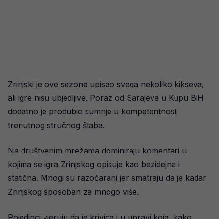
Zrinjski je ove sezone upisao svega nekoliko kikseva,
ali igre nisu ubjedljive. Poraz od Sarajeva u Kupu BiH
dodatno je produbio sumnje u kompetentnost
trenutnog stručnog štaba.
Na društvenim mrežama dominiraju komentari u
kojima se igra Zrinjskog opisuje kao bezidejna i
statična. Mnogi su razočarani jer smatraju da je kadar
Zrinjskog sposoban za mnogo više.
Pojedinci vjeruju da je krivica i u upravi koja, kako