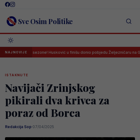
Skip
to
content
Sve Osim Politike
ak nove sezone! Husković u finišu donio pobjedu Željezničaru na Grbavici!
NAJNOVIJE
ISTAKNUTE
Navijači Zrinjskog
pikirali dva krivca za
poraz od Borca
Redakcija Sop
·
07/04/2025