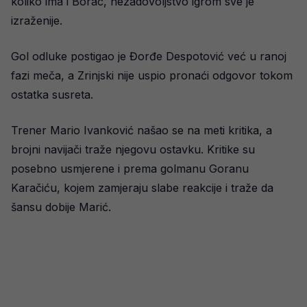
koliko ima i Borac, nezadovoljstvo igrom sve je
izraženije.
Gol odluke postigao je Đorđe Despotović već u ranoj
fazi meča, a Zrinjski nije uspio pronaći odgovor tokom
ostatka susreta.
Trener Mario Ivanković našao se na meti kritika, a
brojni navijači traže njegovu ostavku. Kritike su
posebno usmjerene i prema golmanu Goranu
Karačiću, kojem zamjeraju slabe reakcije i traže da
šansu dobije Marić.