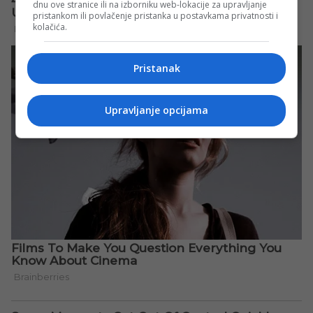
dnu ove stranice ili na izborniku web-lokacije za upravljanje
pristankom ili povlačenje pristanka u postavkama privatnosti i
kolačića.
Pristanak
Upravljanje opcijama