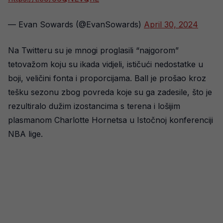
— Evan Sowards (@EvanSowards)
April 30, 2024
Na Twitteru su je mnogi proglasili “najgorom”
tetovažom koju su ikada vidjeli, ističući nedostatke u
boji, veličini fonta i proporcijama. Ball je prošao kroz
tešku sezonu zbog povreda koje su ga zadesile, što je
rezultiralo dužim izostancima s terena i lošijim
plasmanom Charlotte Hornetsa u Istočnoj konferenciji
NBA lige.