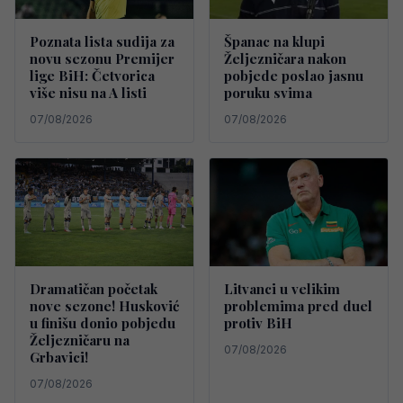
Poznata lista sudija za
Španac na klupi
novu sezonu Premijer
Željezničara nakon
lige BiH: Četvorica
pobjede poslao jasnu
više nisu na A listi
poruku svima
07/08/2026
07/08/2026
Dramatičan početak
Litvanci u velikim
nove sezone! Husković
problemima pred duel
u finišu donio pobjedu
protiv BiH
Željezničaru na
07/08/2026
Grbavici!
07/08/2026