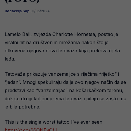
Redakcija Sop
·
01/05/2024
Lamelo Ball, zvijezda Charlotte Hornetsa, postao je
viralni hit na društvenim mrežama nakon što je
otkrivena njegova nova tetovaža koja prekriva cijela
leđa.
Tetovaža prikazuje vanzemaljce s riječima “rijetko” i
“jedan”. Mnogi spekuliraju da je ovo njegov način da se
predstavi kao “vanzemaljac” na košarkaškom terenu,
dok su drugi kritični prema tetovaži i pitaju se zašto mu
je bila potrebna.
This is the single worst tattoo I’ve ever seen
https://t.co/66QNEvQflL