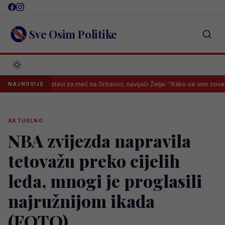
Skip
to
content
Sve Osim Politike
znati sastavi za meč na Grbavici, navijači Želje: “Kako se ono zove trener,
NAJNOVIJE
AKTUELNO
NBA zvijezda napravila
tetovažu preko cijelih
leđa, mnogi je proglasili
najružnijom ikada
(FOTO)