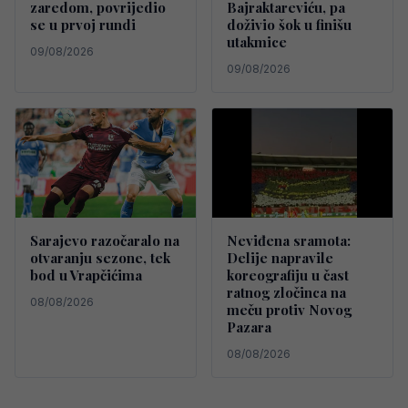
zaredom, povrijedio
Bajraktareviću, pa
se u prvoj rundi
doživio šok u finišu
utakmice
09/08/2026
09/08/2026
Sarajevo razočaralo na
Neviđena sramota:
otvaranju sezone, tek
Delije napravile
bod u Vrapčićima
koreografiju u čast
ratnog zločinca na
08/08/2026
meču protiv Novog
Pazara
08/08/2026