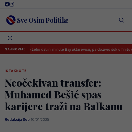
Skip
to
content
Sve Osim Politike
ner nije želio dati ni minute Bajraktareviću, pa doživio šok u finišu utakmice
NAJNOVIJE
ISTAKNUTE
Neočekivan transfer:
Muhamed Bešić spas
karijere traži na Balkanu
Redakcija Sop
·
10/01/2025