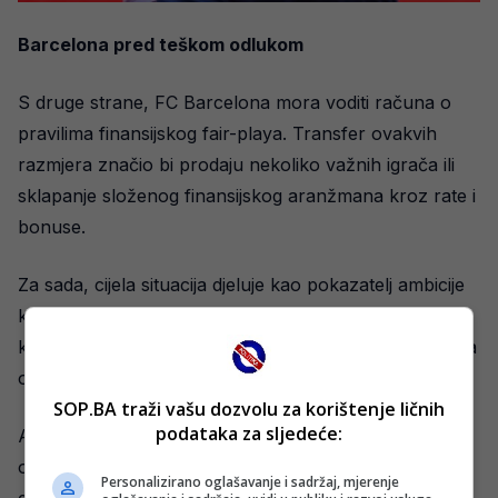
Barcelona pred teškom odlukom
S druge strane, FC Barcelona mora voditi računa o
pravilima finansijskog fair-playa. Transfer ovakvih
razmjera značio bi prodaju nekoliko važnih igrača ili
sklapanje složenog finansijskog aranžmana kroz rate i
bonuse.
Za sada, cijela situacija djeluje kao pokazatelj ambicije
katalonskog kluba. Ipak, činjenica da je Flick lično
kontaktirao igrača sugeriše da Alvarez nije samo jedna
od opcija, već ozbiljna meta.
SOP.BA traži vašu dozvolu za korištenje ličnih
podataka za sljedeće:
Ako pregovori zaista krenu u konkretnom pravcu,
ovaj transfer bi mogao imati ogroman utjecaj na
Personalizirano oglašavanje i sadržaj, mjerenje