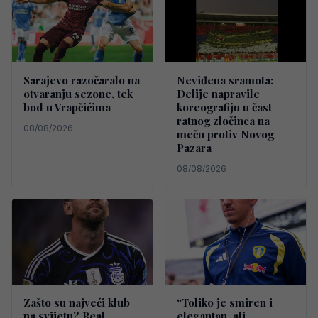
Sarajevo razočaralo na
Neviđena sramota:
otvaranju sezone, tek
Delije napravile
bod u Vrapčićima
koreografiju u čast
ratnog zločinca na
08/08/2026
meču protiv Novog
Pazara
08/08/2026
Zašto su najveći klub
“Toliko je smiren i
na svijetu? Real
elegantan, ali