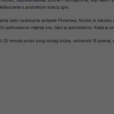
 Nurkić, reprezentativac Bosne i Hercegovine, koji nakon ut
eškoćama s postotkom šuta iz igre.
eha četiri uzastopne pobjede Phoenixa, Nurkić je oduzeo rij
 On jednostavno mijenja sve, tako je jednostavno. Kada je o
eći 25 minuta protiv svog bivšeg kluba, ostvarivši 18 poena, 