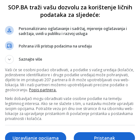
SOP.BA traži vašu dozvolu za korištenje ličnih
podataka za sljedeće:
Personalizirano oglašavanje i sadržaj, mjerenje oglašavanja i
sadržaja, uvidi u publiku i razvoj usluga
Pohrana i/ili pristup podacima na uređaju
Saznajte više
Vaši će se osobni podaci obrađivati, a podatke s vašeg uređaja (kolačiće,
jedinstvene identifikatore i druge podatke uređaja) može pohranjivati,
dijeliti te im pristupati 207 partnera ili ih može upotrebljavati ova web-
lokacija. Mi i naši partneri možemo upotrebljavati precizne podatke o
geolociranju.
Popis partnera.
Neki dobavljači mogu obrađivati vaše osobne podatke na temelju
legitimnog interesa. Ako se ne slažete s tim, u nastavku možete upravljati
svojim opcijama. Potražite vezu pri dnu ove stranice ili na izborniku web-
lokacije za upravljanje pristankom ili povlačenje pristanka u postavkama
privatnosti i kolačića.
Upravljanje opcijama
Pristanak