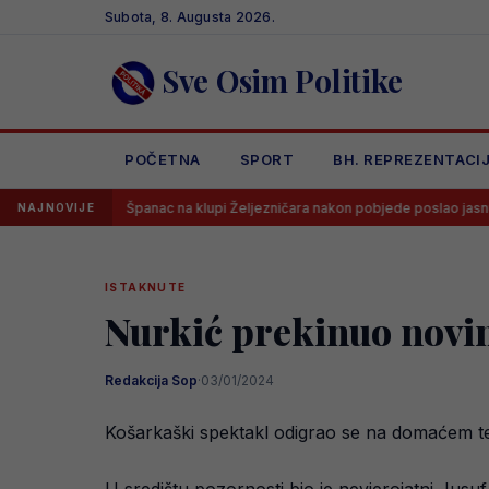
Skip
Subota, 8. Augusta 2026.
to
content
Sve Osim Politike
POČETNA
SPORT
BH. REPREZENTACI
Španac na klupi Željezničara nakon pobjede poslao jasnu poruku svima
NAJNOVIJE
ISTAKNUTE
Nurkić prekinuo novina
Redakcija Sop
·
03/01/2024
Košarkaški spektakl odigrao se na domaćem ter