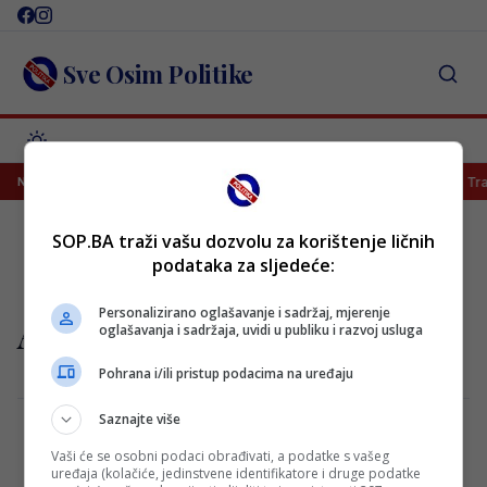
Skip
to
content
Sve Osim Politike
 postigao prvijenac za pobjedu Salzburga!
Salah potpisao za Tra
NAJNOVIJE
SOP.BA traži vašu dozvolu za korištenje ličnih
podataka za sljedeće:
Personalizirano oglašavanje i sadržaj, mjerenje
Alaba
oglašavanja i sadržaja, uvidi u publiku i razvoj usluga
Pohrana i/ili pristup podacima na uređaju
Saznajte više
Vaši će se osobni podaci obrađivati, a podatke s vašeg
Najgore moguće vijesti za Alabu nakon
uređaja (kolačiće, jedinstvene identifikatore i druge podatke