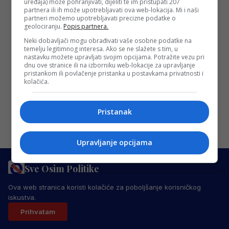
sinoćnje povrede
uređaja) može pohranjivati, dijeliti te im pristupati 207
partnera ili ih može upotrebljavati ova web-lokacija. Mi i naši
U ključnom trenutku madridskog Reala,
partneri možemo upotrebljavati precizne podatke o
geolociranju.
Popis partnera.
David Alaba suočava se s ozbiljnom
Neki dobavljači mogu obrađivati vaše osobne podatke na
preprekom nakon teške povrede prednjih
temelju legitimnog interesa. Ako se ne slažete s tim, u
križnih ligamenata lijevog koljena,…
nastavku možete upravljati svojim opcijama. Potražite vezu pri
dnu ove stranice ili na izborniku web-lokacije za upravljanje
Redakcija Sop
·
18/12/2023
pristankom ili povlačenje pristanka u postavkama privatnosti i
kolačića.
Pristanak
Upravljanje opcijama
Sve Osim Politike
PRAVILA PRIVATNOSTI
MARKETING
USLOVI KORIŠTENJA
Ova web stranica koristi kolačiće za poboljšanje korisničkog
IMPRESSUM
KONTAKT
iskustva.
© 2026 Sve Osim Politike. Sva prava zadržana.
Prihvatam