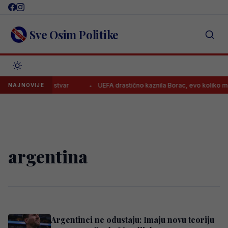
Skip
to
content
Sve Osim Politike
erima na jednu stvar
UEFA drastično kaznila Borac, evo koliko moraj
NAJNOVIJE
argentina
Argentinci ne odustaju: Imaju novu teoriju