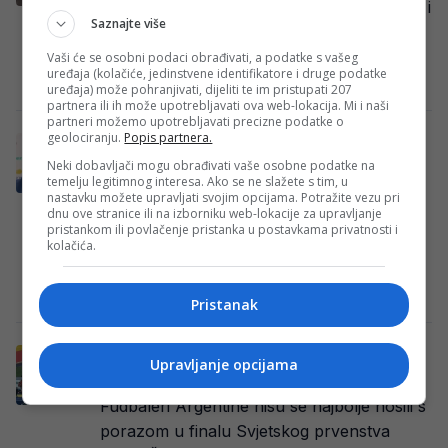
Finale Svjetskog prvenstva između Španije i
Saznajte više
Argentine donijelo je veliki trijumf Crvene
furije, ali i brojne reakcije zbog načina na…
Vaši će se osobni podaci obrađivati, a podatke s vašeg
uređaja (kolačiće, jedinstvene identifikatore i druge podatke
E. H.
·
20/07/2026
·
FOTO: Screenshot
uređaja) može pohranjivati, dijeliti te im pristupati 207
partnera ili ih može upotrebljavati ova web-lokacija. Mi i naši
partneri možemo upotrebljavati precizne podatke o
geolociranju.
Popis partnera.
Scaloni se slomio nakon finala: “Duša me
boli, oprostite mi”
Neki dobavljači mogu obrađivati vaše osobne podatke na
temelju legitimnog interesa. Ako se ne slažete s tim, u
Selektor Argentine Lionel Scaloni teško je
nastavku možete upravljati svojim opcijama. Potražite vezu pri
dnu ove stranice ili na izborniku web-lokacije za upravljanje
podnio poraz od Španije u finalu Svjetskog
pristankom ili povlačenje pristanka u postavkama privatnosti i
prvenstva. Gaučosi su u New Jerseyju
kolačića.
izgubili…
E. H.
·
20/07/2026
·
(Foto: Screenshot)
Pristanak
Sramotan potez Argentinaca: Pogledajte
Upravljanje opcijama
šta su uradili dok su Španci primali pehar
Fudbaleri Argentine nisu se najbolje nosili s
porazom u finalu Svjetskog prvenstva