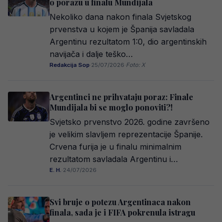
o porazu u finalu Mundijala
Nekoliko dana nakon finala Svjetskog
prvenstva u kojem je Španija savladala
Argentinu rezultatom 1:0, dio argentinskih
navijača i dalje teško…
Redakcija Sop
·
25/07/2026
·
Foto: X
Argentinci ne prihvataju poraz: Finale
Mundijala bi se moglo ponoviti?!
Svjetsko prvenstvo 2026. godine završeno
je velikim slavljem reprezentacije Španije.
Crvena furija je u finalu minimalnim
rezultatom savladala Argentinu i…
E. H.
·
24/07/2026
Svi bruje o potezu Argentinaca nakon
finala, sada je i FIFA pokrenula istragu