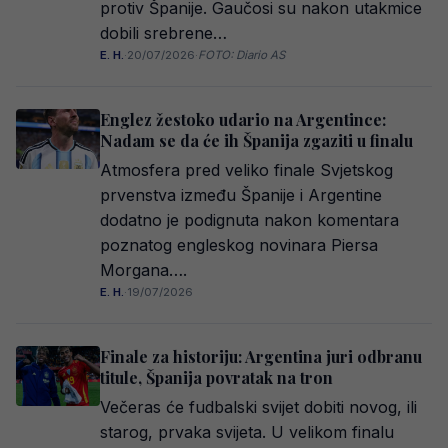
protiv Španije. Gaučosi su nakon utakmice
dobili srebrene…
E. H.
·
20/07/2026
·
FOTO: Diario AS
Englez žestoko udario na Argentince:
Nadam se da će ih Španija zgaziti u finalu
Atmosfera pred veliko finale Svjetskog
prvenstva između Španije i Argentine
dodatno je podignuta nakon komentara
poznatog engleskog novinara Piersa
Morgana….
E. H.
·
19/07/2026
Finale za historiju: Argentina juri odbranu
titule, Španija povratak na tron
Večeras će fudbalski svijet dobiti novog, ili
starog, prvaka svijeta. U velikom finalu