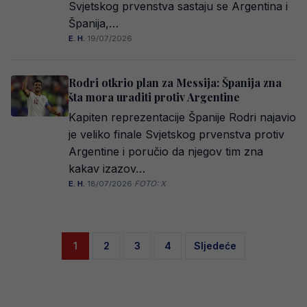
Svjetskog prvenstva sastaju se Argentina i
Španija,…
E. H.
·
19/07/2026
Rodri otkrio plan za Messija: Španija zna
šta mora uraditi protiv Argentine
Kapiten reprezentacije Španije Rodri najavio
je veliko finale Svjetskog prvenstva protiv
Argentine i poručio da njegov tim zna
kakav izazov…
E. H.
·
18/07/2026
·
FOTO: X
Posts
1
2
3
4
Sljedeće
pagination