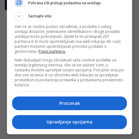
ga je ugasio
Pohrana i/ili pristup podacima na uređaju
Srbijanski MMA borac Aleksandar “Joker”
Saznajte više
Ilić pobijedio je večeras na spektakularnoj
FNC 27 priredbi u Minhenu u dugo
Vaši će se osobni podaci obrađivati, a podatke s vašeg
uređaja (kolačiće, jedinstvene identifikatore i druge podatke
očekivanom revanšu…
uređaja) može pohranjivati, dijeliti te im pristupati 207
Redakcija Sop
·
07/02/2026
partnera ili ih može upotrebljavati ova web-lokacija. Mi i naši
partneri možemo upotrebljavati precizne podatke o
geolociranju.
Popis partnera.
Neki dobavljači mogu obrađivati vaše osobne podatke na
PONOS: Lana Pudar bronzana na
temelju legitimnog interesa. Ako se ne slažete s tim, u
Svjetskom kupu u Berlinu u izuzetno jakoj
nastavku možete upravljati svojim opcijama. Potražite vezu pri
konkurenciji!
dnu ove stranice ili na izborniku web-lokacije za upravljanje
pristankom ili povlačenje pristanka u postavkama privatnosti i
Bosanskohercegovačka plivačica Lana
kolačića.
Pudar takmičila se u finalu Svjetskog kupa
u Berlinu u disciplini 200 metara delfin.
Pristanak
Mlada Mostarka je…
Redakcija Sop
·
06/10/2023
Upravljanje opcijama