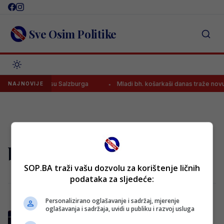
Skip
to
content
Sve Osim Politike
prvijenac u dresu Salzburga
Mladi bh. košarkaši danas traže novu
NAJNOVIJE
berlin
SOP.BA traži vašu dozvolu za korištenje ličnih
podataka za sljedeće:
Personalizirano oglašavanje i sadržaj, mjerenje
oglašavanja i sadržaja, uvidi u publiku i razvoj usluga
Fabjan brutalno nokautiran u Minhenu, Ilić