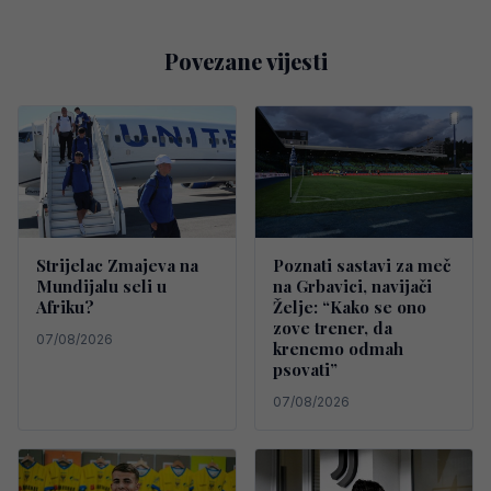
Povezane vijesti
Strijelac Zmajeva na
Poznati sastavi za meč
Mundijalu seli u
na Grbavici, navijači
Afriku?
Želje: “Kako se ono
zove trener, da
07/08/2026
krenemo odmah
psovati”
07/08/2026