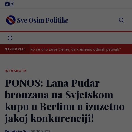
Skip
to
content
Sve Osim Politike
i Želje: “Kako se ono zove trener, da krenemo odmah psovati”
Samed
NAJNOVIJE
ISTAKNUTE
PONOS: Lana Pudar
bronzana na Svjetskom
kupu u Berlinu u izuzetno
jakoj konkurenciji!
Redakcija Sop
·
06/10/2023