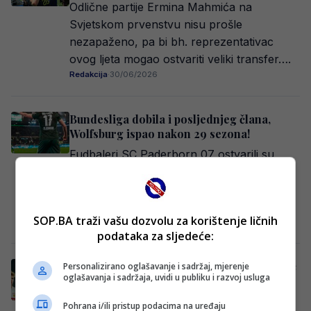
Odlične partije Ermina Mahmića na
Svjetskom prvenstvu nisu prošle
nezapaženo, pa bi bh. reprezentativac
ovog ljeta mogao ostvariti veliki transfer….
Redakcija
·
30/06/2026
Bundesliga dobila i posljednjeg člana,
Wolfsburg ispao nakon 29 sezona!
Fudbaleri SC Paderborn 07 ostvarili su
veliki uspjeh plasmanom u Bundesligu
nakon što su u revanš susretu doigravanja
savladali VfL…
SOP.BA traži vašu dozvolu za korištenje ličnih
Redakcija Sop
·
25/05/2026
podataka za sljedeće:
Spuštena zavjesa na Bundesligu: Tabaković
Personalizirano oglašavanje i sadržaj, mjerenje
oglašavanja i sadržaja, uvidi u publiku i razvoj usluga
se povrijedio, Demirović u Ligi prvaka,
Vasilj ispao
Pohrana i/ili pristup podacima na uređaju