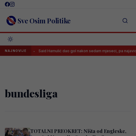
Skip
to
content
Sve Osim Politike
va pravila
Said Hamulić dao gol nakon sedam mjeseci, pa najavio b
NAJNOVIJE
bundesliga
TOTALNI PREOKRET: Ništa od Engleske,