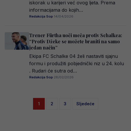
iskorak u karijeri već ovog ljeta. Prema
informacijama do kojih…
Redakcija Sop
·
14/04/2026
Trener Fürtha uoči meča protiv Schalkea:
“Protiv Džeke se možete braniti na samo
jedan način”
Ekipa FC Schalke 04 želi nastaviti sjajnu
formu i produžiti pobjednički niz u 24. kolu
. Rudari će sutra od…
Redakcija Sop
·
28/02/2026
Posts
1
2
3
Sljedeće
pagination