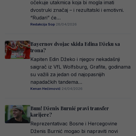
očekuje utakmica koja bi mogla imati
dvostruki značaj – i rezultatski i emotivni.
“Rudari” će…
Redakcija Sop
·
28/04/2026
Bayernov dvojac skida Edina Džeku sa
trona?
Kapiten Edin Džeko i njegov nekadašnji
saigrač iz VfL Wolfsburg, Grafite, godinama
su važili za jedan od najopasnijih
napadačkih tandema…
Kenan Hećimović
·
24/04/2026
Bum! Dženis Burnić pravi transfer
karijere?
Reprezentativac Bosne i Hercegovine
Dženis Burnić mogao bi napraviti novi