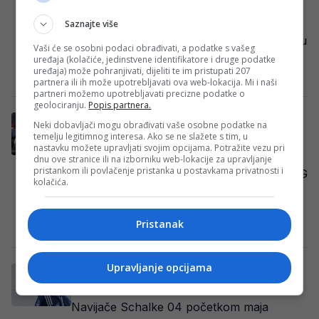
Posljednje kolo Bundeslige donijelo je
mnogo uzbuđenja, iako je šampion već
Saznajte više
ranije bio poznat. Bayern Munich je sezonu
Vaši će se osobni podaci obrađivati, a podatke s vašeg
zaključio ubjedljivom…
uređaja (kolačiće, jedinstvene identifikatore i druge podatke
uređaja) može pohranjivati, dijeliti te im pristupati 207
Redakcija Sop
·
16/05/2026
partnera ili ih može upotrebljavati ova web-lokacija. Mi i naši
partneri možemo upotrebljavati precizne podatke o
geolociranju.
Popis partnera.
Majstorski pogodak Tabakovića protiv
Neki dobavljači mogu obrađivati vaše osobne podatke na
Hoffenheima! (VIDEO)
temelju legitimnog interesa. Ako se ne slažete s tim, u
nastavku možete upravljati svojim opcijama. Potražite vezu pri
U okviru 34. kola njemačke Bundeslige,
dnu ove stranice ili na izborniku web-lokacije za upravljanje
pristankom ili povlačenje pristanka u postavkama privatnosti i
Borussia Mönchengladbach ugostila je TSG
kolačića.
Hoffenheim u meču koji za goste ima
ogroman rezultatski…
Pristanak
Redakcija Sop
·
16/05/2026
Upravljanje opcijama
Džeko bi protiv Dusseldorfa mogao imati
dva razloga za slavlje
Navijače Schalke 04 početkom maja