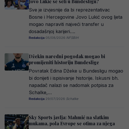
Jovo Lukić se seli u Bundesligu?
Sve je izvjesnije da bi reprezentativac
Bosne i Hercegovine Jovo Lukić ovog ljeta
mogao napraviti najveći transfer u
dosadašnjoj karijeri….
Redakcija
·
05/08/2026
·
NFSBiH
Džekin naredni pogodak mogao bi
promijeniti historiju Bundeslige
Povratak Edina Džeke u Bundesligu mogao
bi donijeti i ispisivanje historije. Iskusni bh.
napadač nalazi se nadomak potpisa za
Schalke,…
Redakcija
·
29/07/2026
·
Schalke
Sky Sports javlja: Mahmić na slatkim
mukama, pola Evrope se otima za njega