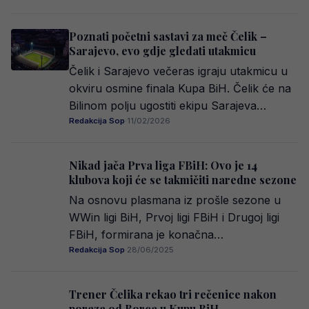
Poznati početni sastavi za meč Čelik –
Sarajevo, evo gdje gledati utakmicu
Čelik i Sarajevo večeras igraju utakmicu u
okviru osmine finala Kupa BiH. Čelik će na
Bilinom polju ugostiti ekipu Sarajeva…
Redakcija Sop
·
11/02/2026
Nikad jača Prva liga FBiH: Ovo je 14
klubova koji će se takmičiti naredne sezone
Na osnovu plasmana iz prošle sezone u
WWin ligi BiH, Prvoj ligi FBiH i Drugoj ligi
FBiH, formirana je konačna…
Redakcija Sop
·
28/06/2025
Trener Čelika rekao tri rečenice nakon
poraza od Borca u Kupu BiH