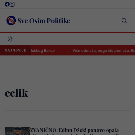
Skip
to
content
Sve Osim Politike
ačao napad banjalučkog Borca!
Više odmažu, nego što pomažu: Bora
NAJNOVIJE
celik
ZVANIČNO: Edinu Džeki ponovo opala