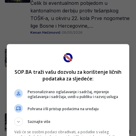
Čelik bi eventualnom pobjedom u
kantonalnom derbiju protiv tešanjskog
TOŠK-a, u okviru 22. kola Prve nogometne
lige Bosne i Hercegovine,…
Kenan Hećimović
·
08/05/2026
Kad krene, onda ide: Još jedna odlična
vijest za Barbareza pred SP
Stižu dobre vijesti za reprezentativca
SOP.BA traži vašu dozvolu za korištenje ličnih
Bosne i Hercegovine Nidala Čelika, koji se
podataka za sljedeće:
ponovo vratio u konkurenciju za sastav
francuskog Lensa….
Personalizirano oglašavanje i sadržaj, mjerenje
oglašavanja i sadržaja, uvidi u publiku i razvoj usluga
Kenan Hećimović
·
08/05/2026
Pohrana i/ili pristup podacima na uređaju
NOVA GLAVOBOLJA – Problemima nikad
Saznajte više
kraja za Sergeja Barbareza
Reprezentativac Bosne i Hercegovine Nidal
Vaši će se osobni podaci obrađivati, a podatke s vašeg