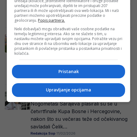
uređaja (kolačiće, jedinstvene identifikatore i druge podatke
Čelik našao se u nezgodnoj situaciji u finišu
uređaja) može pohranjivati, dijeliti te im pristupati 207
partnera ili ih može upotrebljavati ova web-lokacija. Mi i naši
sezone. Iako je ranije bio standardan i…
partneri možemo upotrebljavati precizne podatke o
Kenan Hećimović
·
22/04/2026
geolociranju.
Popis partnera.
Neki dobavljači mogu obrađivati vaše osobne podatke na
temelju legitimnog interesa. Ako se ne slažete s tim, u
Konačno počinje Prva liga FBiH: Ovo su
nastavku možete upravljati svojim opcijama. Potražite vezu pri
parovi 14. kola, derbi na Bilinom polju!
dnu ove stranice ili na izborniku web-lokacije za upravljanje
pristankom ili povlačenje pristanka u postavkama privatnosti i
Susretima 14. kola biće nastavljena Prva
kolačića.
liga Federacije BiH, a utakmice se igraju u
subotu i nedjelju. Derbi kola je…
Pristanak
Redakcija Sop
·
09/03/2026
Upravljanje opcijama
Sarajevo savladalo Čelik u Kupu BiH
Nogometaši Sarajeva plasirali su se u
četvrtfinale Kupa Bosne i Hercegovine,
nakon što su večeras teže od očekivanog
savladali Čelik…
Redakcija Sop
·
11/02/2026