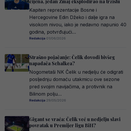
cijena, jedan Zmaj eksplodirao na tržištu
Kapiten reprezentacije Bosne i
Hercegovine Edin Džeko i dalje igra na
visokom nivou, iako je nedavno napunio 40
godina, potvrđujući…
Redakcija
·
01/06/2026
Strašno pojačanje: Čelik dovodi bivšeg
napadača Schalkea?
Nogometaši NK Čelik u nedjelju će odigrati
posljednju domaću utakmicu ove sezone
pred svojim navijačima, a protivnik na
Bilinom polju…
Redakcija
·
29/05/2026
Gigant se vraća: Čelik već u nedjelju slavi
povratak u Premijer ligu BiH?