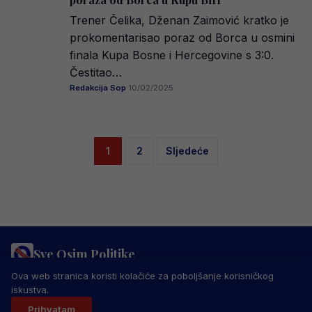
Trener Čelika, Dženan Zaimović kratko je
prokomentarisao poraz od Borca u osmini
finala Kupa Bosne i Hercegovine s 3:0.
Čestitao…
Redakcija Sop
·
10/02/2025
Posts
1
2
Sljedeće
pagination
Sve Osim Politike
PRAVILA PRIVATNOSTI
MARKETING
USLOVI KORIŠTENJA
Ova web stranica koristi kolačiće za poboljšanje korisničkog
IMPRESSUM
KONTAKT
iskustva.
© 2026 Sve Osim Politike. Sva prava zadržana.
Prihvatam