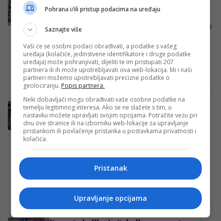
Kelme greškom predstavio izgled novih
Pohrana i/ili pristup podacima na uređaju
dresova reprezentacije BiH?
Fudbalska reprezentacija BiH na Svjetskom
Saznajte više
prvenstvu nastupiće u novim garniturama
Vaši će se osobni podaci obrađivati, a podatke s vašeg
dresova koje proizvodi španski brend
uređaja (kolačiće, jedinstvene identifikatore i druge podatke
uređaja) može pohranjivati, dijeliti te im pristupati 207
Kelme, te navijači s nestrpljenjem…
partnera ili ih može upotrebljavati ova web-lokacija. Mi i naši
Redakcija Sop
·
30/04/2026
partneri možemo upotrebljavati precizne podatke o
geolociranju.
Popis partnera.
Neki dobavljači mogu obrađivati vaše osobne podatke na
Željezničar predstavio nove dresove,
temelju legitimnog interesa. Ako se ne slažete s tim, u
nastavku možete upravljati svojim opcijama. Potražite vezu pri
navijač: “Isto smo civilna zaštita”
dnu ove stranice ili na izborniku web-lokacije za upravljanje
Fudbalski klub FK Željezničar Sarajevo
pristankom ili povlačenje pristanka u postavkama privatnosti i
kolačića.
predstavio je treću garnituru dresova za
sezonu 2025/2026 pod nazivom
„Manijakalnost“, simbolično povezujući
Pristanak
savremeni dizajn…
Redakcija Sop
·
20/02/2026
Upravljanje opcijama