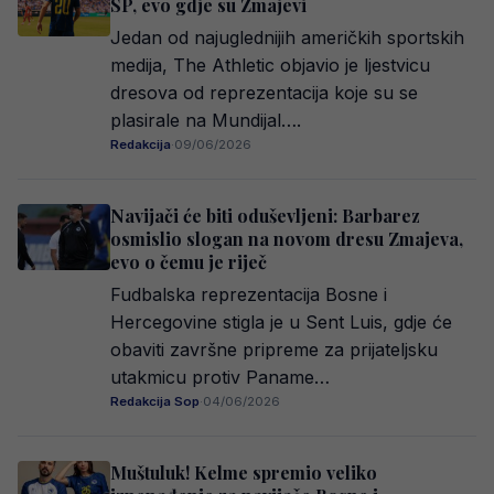
SP, evo gdje su Zmajevi
Jedan od najuglednijih američkih sportskih
medija, The Athletic objavio je ljestvicu
dresova od reprezentacija koje su se
plasirale na Mundijal….
Redakcija
·
09/06/2026
Navijači će biti oduševljeni: Barbarez
osmislio slogan na novom dresu Zmajeva,
evo o čemu je riječ
Fudbalska reprezentacija Bosne i
Hercegovine stigla je u Sent Luis, gdje će
obaviti završne pripreme za prijateljsku
utakmicu protiv Paname…
Redakcija Sop
·
04/06/2026
Muštuluk! Kelme spremio veliko