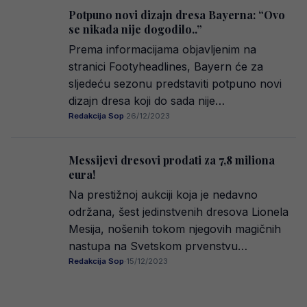
Potpuno novi dizajn dresa Bayerna: “Ovo
se nikada nije dogodilo..”
Prema informacijama objavljenim na
stranici Footyheadlines, Bayern će za
sljedeću sezonu predstaviti potpuno novi
dizajn dresa koji do sada nije…
Redakcija Sop
·
26/12/2023
Messijevi dresovi prodati za 7,8 miliona
eura!
Na prestižnoj aukciji koja je nedavno
održana, šest jedinstvenih dresova Lionela
Mesija, nošenih tokom njegovih magičnih
nastupa na Svetskom prvenstvu…
Redakcija Sop
·
15/12/2023