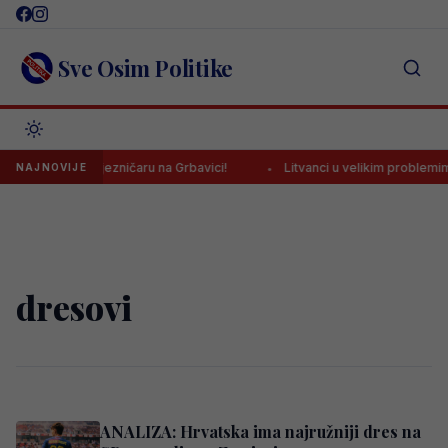
Skip
to
content
Sve Osim Politike
o pobjedu Željezničaru na Grbavici!
Litvanci u velikim problemima 
NAJNOVIJE
dresovi
ANALIZA: Hrvatska ima najružniji dres na