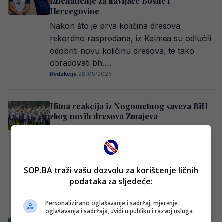
iznenađenje za navijače Bosne i
Hercegovine
Nakon što je prva količina dresova
rekordno rasprodana, iz Kelmea su odlućili
odobriti novu količinu dresova, te tako
obradovati bh….
Redakcija
·
28/05/2026
Hitna reakcija iz Nogometnog saveza BiH
zbog novih dresova Zmajeva
S obzirom na sve prisutniju pojavu
zloupotrebe službenog logotipa
Nogometnog/Fudbalskog saveza Bosne i
Hercegovine, prevashodno kada je u
SOP.BA traži vašu dozvolu za korištenje ličnih
pitanju sportska…
podataka za sljedeće:
Redakcija Sop
·
26/05/2026
Personalizirano oglašavanje i sadržaj, mjerenje
oglašavanja i sadržaja, uvidi u publiku i razvoj usluga