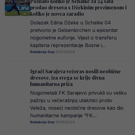
Poznato koliko je Schalke za 24 sata
prodao dresova s Džekinim prezimenom i
koliko je novca zaradio
Dolazak Edina Džeke u Schalke 04
pretvorio je Gelsenkirchen u epicentar
nogometne euforije. Vijest o transferu
kapitena reprezentacije Bosne i…
Redakcija Sop
·
23/01/2026
Igrači Sarajeva večeras nosili neobične
dresove, iza svega se krije divna
humanitarna priča
Nogometaši FK Sarajevo privukli su veliku
pažnju u večerašnjoj utakmici protiv
Veleža, noseći neobične dresove kao dio
humanitarne kampanje “FK…
Redakcija Sop
·
19/10/2024