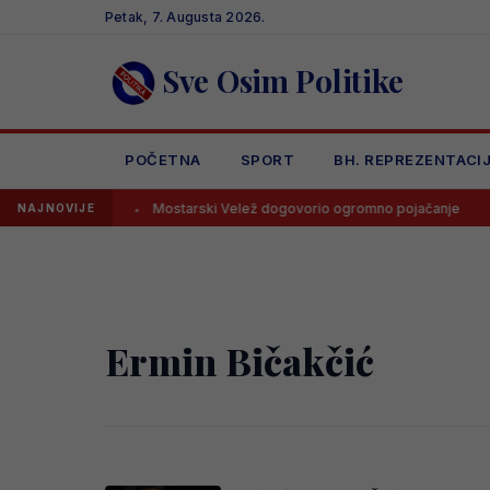
Skip
Petak, 7. Augusta 2026.
to
content
Sve Osim Politike
POČETNA
SPORT
BH. REPREZENTACI
enu ponudu
Mostarski Velež dogovorio ogromno pojačanje
NAJNOVIJE
Ermin Bičakčić