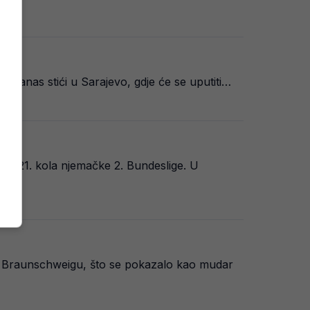
i danas stići u Sarajevo, gdje će se uputiti…
EO)
ru 21. kola njemačke 2. Bundeslige. U
cht Braunschweigu, što se pokazalo kao mudar