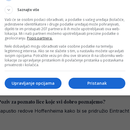
c potpisao…
Saznajte više
Vaši će se osobni podaci obrađivati, a podatke s vašeg uređaja (kolačiće,
jedinstvene identifikatore i druge podatke uređaja) može pohranjivati,
a bh. premijerligaša!
dijeliti te im pristupati 207 partnera ili ih može upotrebljavati ova web-
lokacija. Mi i naši partneri možemo upotrebljavati precizne podatke o
reprezentativac Bosne i Hercegovine Ermin Bičakčić trebao b
geolociranju.
Popis partnera.
Neki dobavljači mogu obrađivati vaše osobne podatke na temelju
legitimnog interesa. Ako se ne slažete s tim, u nastavku možete upravljati
svojim opcijama. Potražite vezu pri dnu ove stranice ili na izborniku web-
Bičakčić postigao drugi gol u posljednje tri utakmice (VID
lokacije za upravljanje pristankom ili povlačenje pristanka u postavkama
privatnosti i kolačića.
li su Karlsruher na domaćem terenu rezultatom 2-0 u okvi
Upravljanje opcijama
Pristanak
Poziv za poznato lice koje svi dobro poznajemo?
e napustio redove Hoffenheima kako bi se pridružio Eintra