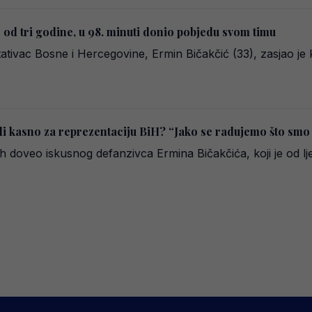
 od tri godine, u 98. minuti donio pobjedu svom timu
tivac Bosne i Hercegovine, Ermin Bičakčić (33), zasjao je
 li kasno za reprezentaciju BiH? “Jako se radujemo što smo g
doveo iskusnog defanzivca Ermina Bičakčića, koji je od lje