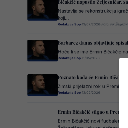
Bičakčić napustio Željezničar, sa
Nastavlja se rekonstrukcija igra
koji…
Redakcija Sop
·
13/07/2026
·
Foto: FK Željezni
Barbarez danas objavljuje spisa
Hoće li se ime Ermin Bičakčić n
Redakcija Sop
·
11/05/2026
Poznato kada će Ermin Bičakčić d
Zimski prijelazni rok u Premijer 
Redakcija Sop
·
13/02/2026
Ermin Bičakčić stigao u Premijer
Ermin Bičakčić novi fudbaler Žel