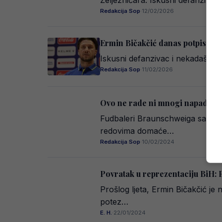
Željezničara. Iskusni defanziva
Redakcija Sop
·
12/02/2026
Ermin Bičakčić danas potpisuje z
Iskusni defanzivac i nekadašnji 
Redakcija Sop
·
11/02/2026
Ovo ne rade ni mnogi napadači: 
Fudbaleri Braunschweiga savlada
redovima domaće…
Redakcija Sop
·
10/02/2024
Povratak u reprezentaciju BiH: 
Prošlog ljeta, Ermin Bičakčić j
potez…
E. H.
·
22/01/2024