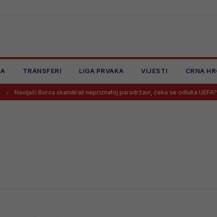
JA
TRANSFERI
LIGA PRVAKA
VIJESTI
CRNA HR
Navijači Borca skandirali nepriznatoj paradržavi, čeka se odluka UEFA?