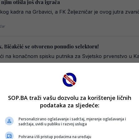
 njim otišla još dva igrača
čkog kadra na Grbavici, a FK Željezničar je ovog jutra zvani
čar
k, Bičakčić se otvoreno ponudio selektoru!
aći na konačnom spisku putnika za Svjetsko prvenstvo u K
ebitirati za Željezničar
ligi Bosne i Hercegovine donio je niz administrativnih izazova
SOP.BA traži vašu dozvolu za korištenje ličnih
podataka za sljedeće:
Personalizirano oglašavanje i sadržaj, mjerenje oglašavanja i
 ligu BiH, predstavljen kao niko nikad!
sadržaja, uvidi u publiku i razvoj usluga
jezničara. Proslavljeni reprezentativac Bosne i Hercegovine
Pohrana i/ili pristup podacima na uređaju