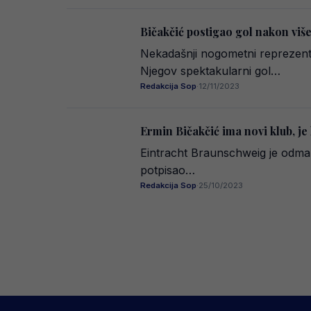
Bičakčić postigao gol nakon više
Nekadašnji nogometni reprezenta
Njegov spektakularni gol…
Redakcija Sop
·
12/11/2023
Ermin Bičakčić ima novi klub, je
Eintracht Braunschweig je odmah 
potpisao…
Redakcija Sop
·
25/10/2023