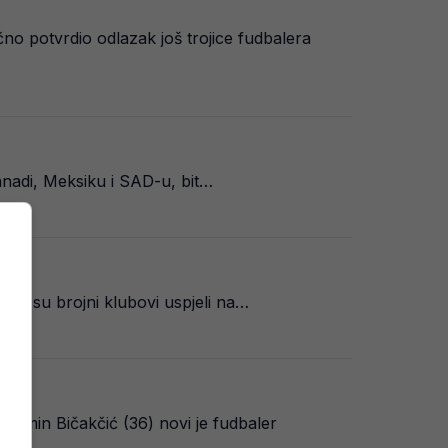
čno potvrdio odlazak još trojice fudbalera
anadi, Meksiku i SAD-u, bit…
, ali su brojni klubovi uspjeli na…
 Ermin Bičakčić (36) novi je fudbaler