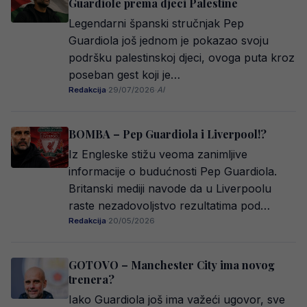
Guardiole prema djeci Palestine
Legendarni španski stručnjak Pep
Guardiola još jednom je pokazao svoju
podršku palestinskoj djeci, ovoga puta kroz
poseban gest koji je…
Redakcija
·
29/07/2026
·
AI
BOMBA – Pep Guardiola i Liverpool!?
Iz Engleske stižu veoma zanimljive
informacije o budućnosti Pep Guardiola.
Britanski mediji navode da u Liverpoolu
raste nezadovoljstvo rezultatima pod…
Redakcija
·
20/05/2026
GOTOVO – Manchester City ima novog
trenera?
Iako Guardiola još ima važeći ugovor, sve