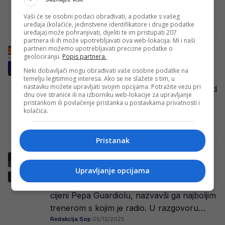
četvrtfinalnom…
Vaši će se osobni podaci obrađivati, a podatke s vašeg
Redakcija Sop
·
18/03/2026
uređaja (kolačiće, jedinstvene identifikatore i druge podatke
uređaja) može pohranjivati, dijeliti te im pristupati 207
partnera ili ih može upotrebljavati ova web-lokacija. Mi i naši
partneri možemo upotrebljavati precizne podatke o
Gospodska, ali i iznenađujuća izjava
geolociranju.
Popis partnera.
Guardiole nakon debakla u Madridu
Neki dobavljači mogu obrađivati vaše osobne podatke na
U prvoj utakmici osmine finala UEFA
temelju legitimnog interesa. Ako se ne slažete s tim, u
nastavku možete upravljati svojim opcijama. Potražite vezu pri
Champions League nogometaši Real Madrid
dnu ove stranice ili na izborniku web-lokacije za upravljanje
ostvarili su uvjerljivu pobjedu protiv
pristankom ili povlačenje pristanka u postavkama privatnosti i
kolačića.
Manchester City i napravili…
Redakcija Sop
·
12/03/2026
Pristanak
Lionel Messi rekao koji je trener za njega
najbolji od svih
Upravljanje opcijama
Lionel Messi još jednom je istaknuo koliko
cijeni Pepa Guardiolu, nazvavši ga najboljim
trenerom s kojim je radio. U razgovoru…
Redakcija Sop
·
05/12/2025