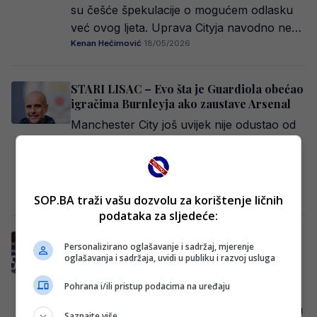
su češće špekulacije o mogućem odlasku
već ovog ljeta. Uprava Cityja navodno ne…
Kenan Hećimović
·
18/05/2026
STARI LISAC – Evo šta je Guardiola obećao
igračima Burnleyja ako zaustave Arsenal
Manchester City još uvijek nije odustao od
borbe za titulu prvaka Engleske, iako je
Arsenal trenutno mnogo bliže trofeju
nakon…
Kenan Hećimović
·
15/05/2026
SOP.BA traži vašu dozvolu za korištenje ličnih
podataka za sljedeće:
Rudiger verbalno napao Guardiolu, ovaj
Personalizirano oglašavanje i sadržaj, mjerenje
mu poslao poljubac
oglašavanja i sadržaja, uvidi u publiku i razvoj usluga
Fudbaleri Real Madrid pokazali su klasu i
Pohrana i/ili pristup podacima na uređaju
sigurnom igrom izborili plasman dalje
nakon dvije pobjede nad Manchester City u
Saznajte više