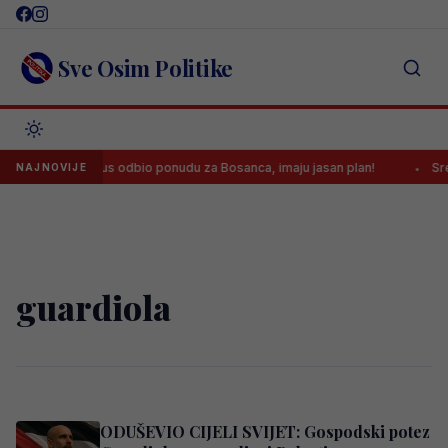
Skip
to
content
Sve Osim Politike
Juventus odbio ponudu za Bosanca, imaju jasan plan!
Sreć
NAJNOVIJE
guardiola
ODUŠEVIO CIJELI SVIJET: Gospodski potez