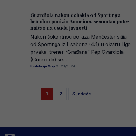
Guardiola nakon debakla od Sportinga
brutalno ponizio Amorima, sramotan potez
naišao na osudu javnosti
Nakon šokantnog poraza Mančester sitija
od Sportinga iz Lisabona (4:1) u okviru Lige
prvaka, trener “Građana” Pep Gvardiola
(Guardiola) se…
Redakcija Sop
·
06/11/2024
Posts
1
2
Sljedeće
pagination