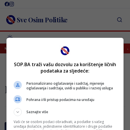
Skip
to
content
Sve Osim Politike
Salah potpisao za Trabzonspor, poznato koliko će zarađivati
NAJNOVIJE
SOP.BA traži vašu dozvolu za korištenje ličnih
podataka za sljedeće:
Personalizirano oglašavanje i sadržaj, mjerenje
Infantini
oglašavanja i sadržaja, uvidi u publiku i razvoj usluga
Pohrana i/ili pristup podacima na uređaju
Saznajte više
Vaši će se osobni podaci obrađivati, a podatke s vašeg
FIFA uvodi novo pravilo za Svjetsko
uređaja (kolačiće, jedinstvene identifikatore i druge podatke