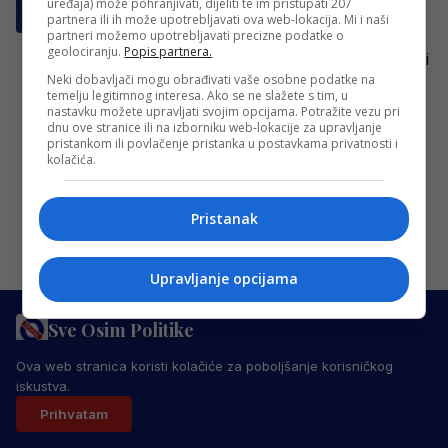
prvenstvo, svi će biti oduševljeni
uređaja) može pohranjivati, dijeliti te im pristupati 207
partnera ili ih može upotrebljavati ova web-lokacija. Mi i naši
FIFA razmatra značajnu izmjenu pravila
partneri možemo upotrebljavati precizne podatke o
geolociranju.
Popis partnera.
vezanih uz žute kartone koja bi mogla imati
Neki dobavljači mogu obrađivati vaše osobne podatke na
velik utjecaj na tijek Svjetskog prvenstva
temelju legitimnog interesa. Ako se ne slažete s tim, u
2026….
nastavku možete upravljati svojim opcijama. Potražite vezu pri
dnu ove stranice ili na izborniku web-lokacije za upravljanje
Redakcija Sop
·
28/04/2026
pristankom ili povlačenje pristanka u postavkama privatnosti i
kolačića.
Pristanak
Upravljanje opcijama
Sve Osim Politike
PRAVILA PRIVATNOSTI
MARKETING
USLOVI KORIŠTENJA
Ova web stranica koristi kolačiće za poboljšanje korisničkog
IMPRESSUM
KONTAKT
iskustva.
© 2026 Sve Osim Politike. Sva prava zadržana.
Prihvatam