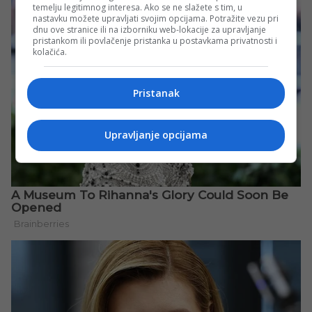
temelju legitimnog interesa. Ako se ne slažete s tim, u
nastavku možete upravljati svojim opcijama. Potražite vezu pri
dnu ove stranice ili na izborniku web-lokacije za upravljanje
pristankom ili povlačenje pristanka u postavkama privatnosti i
kolačića.
Pristanak
Upravljanje opcijama