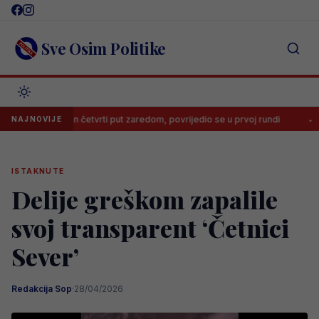
Skip
to
content
Sve Osim Politike
poražen četvrti put zaredom, povrijedio se u prvoj rundi
Trener nij
NAJNOVIJE
ISTAKNUTE
Delije greškom zapalile
svoj transparent ‘Četnici
Sever’
Redakcija Sop
·
28/04/2026