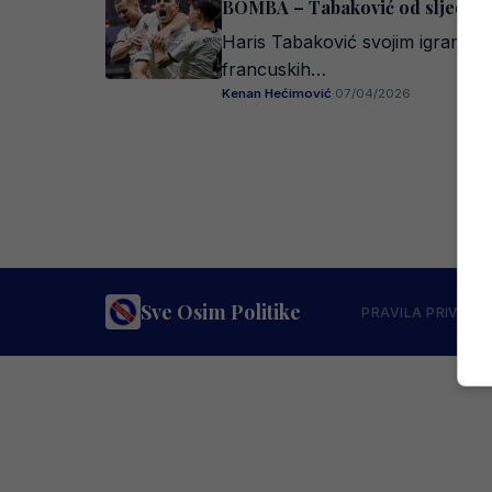
BOMBA – Tabaković od sljedeće 
Haris Tabaković svojim igrama u 
francuskih…
Kenan Hećimović
·
07/04/2026
Sve Osim Politike
PRAVILA PRIVATN