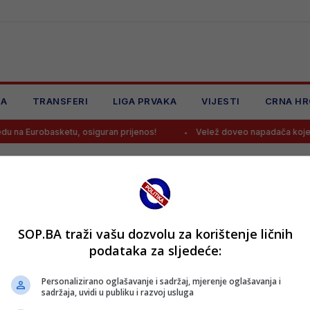
JA
TRANSFERI
LIGA PRVAKA
VIJESTI
CRNA HR
 na Eurobasketu, osiguran prijenos!
Velež doveo napadača kojeg s
SOP.BA traži vašu dozvolu za korištenje ličnih
podataka za sljedeće:
Personalizirano oglašavanje i sadržaj, mjerenje oglašavanja i
sadržaja, uvidi u publiku i razvoj usluga