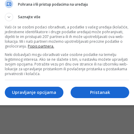
sezone u Ligi prvaka?!
Pohrana i/ili pristup podacima na uređaju
Bundesligi i reprezentaciji BiH privukao je pažnju mnogih 
Saznajte više
Vaši će se osobni podaci obrađivati, a podatke s vašeg uređaja (kolačiće,
jedinstvene identifikatore i druge podatke uređaja) može pohranjivati,
dijeliti te im pristupati 207 partnera ili ih može upotrebljavati ova web-
lokacija. Mi i naši partneri možemo upotrebljavati precizne podatke o
geolociranju.
Popis partnera.
Neki dobavljači mogu obrađivati vaše osobne podatke na temelju
legitimnog interesa. Ako se ne slažete s tim, u nastavku možete upravljati
svojim opcijama. Potražite vezu pri dnu ove stranice ili na izborniku web-
lokacije za upravljanje pristankom ili povlačenje pristanka u postavkama
privatnosti i kolačića.
OSTI
MARKETING
USLOVI KORIŠTENJA
IMPRESSUM
KONTAKT
©
Upravljanje opcijama
Pristanak