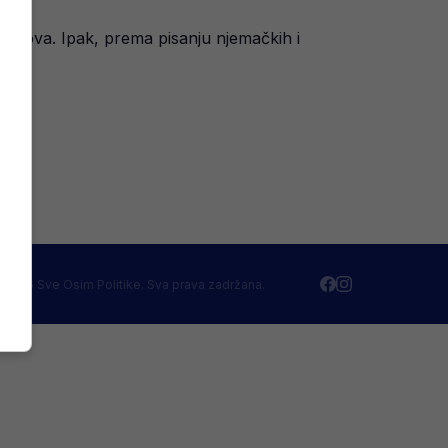
klubova. Ipak, prema pisanju njemačkih i
 2026 Sve Osim Politike. Sva prava zadržana.