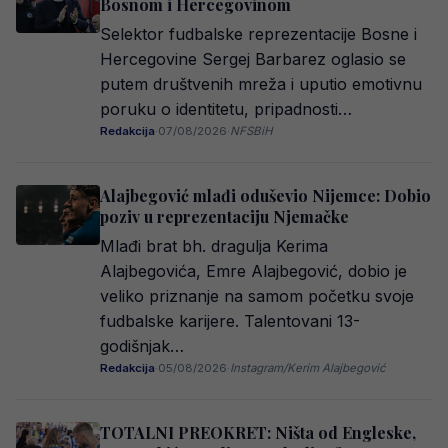
Bosnom i Hercegovinom
Selektor fudbalske reprezentacije Bosne i
Hercegovine Sergej Barbarez oglasio se
putem društvenih mreža i uputio emotivnu
poruku o identitetu, pripadnosti…
Redakcija
·
07/08/2026
·
NFSBiH
Alajbegović mlađi oduševio Nijemce: Dobio
poziv u reprezentaciju Njemačke
Mlađi brat bh. dragulja Kerima
Alajbegovića, Emre Alajbegović, dobio je
veliko priznanje na samom početku svoje
fudbalske karijere. Talentovani 13-
godišnjak…
Redakcija
·
05/08/2026
·
Instagram/Kerim Alajbegović
TOTALNI PREOKRET: Ništa od Engleske,