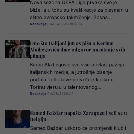
Nova sezona UEFA Lige prvaka sve je
bliže, a u toku su kvalifikacije za plasman u
elitno evropsko takmičenje. Bosna…
Redakcija
·
04/08/2026
·
NFSBiH
Ono što Italijani jutros pišu o Kerimu
Alajbegoviću daje odgovor na pitanje svih
pitanja
Kerim Alajbegović sve više privlači pažnju
italijanskih medija, a jutrošnje pisanje
portala TuttoJuve potvrđuje koliko u
Torinu vjeruju u talentovanog…
Redakcija
·
04/08/2026
·
AI
Samed Baždar napušta Zaragozu i seli se u
Belgiju
Samed Baždar uskoro će promijeniti klub i