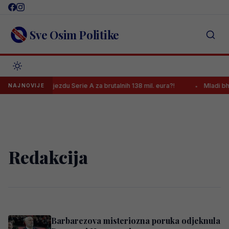
Skip
to
content
Sve Osim Politike
nal dovodi zvijezdu Serie A za brutalnih 138 mil. eura?!
Mladi bh. k
NAJNOVIJE
Redakcija
Barbarezova misteriozna poruka odjeknula