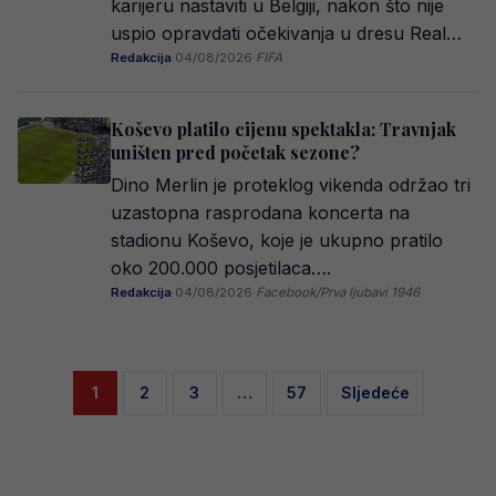
karijeru nastaviti u Belgiji, nakon što nije
uspio opravdati očekivanja u dresu Real…
Redakcija
·
04/08/2026
·
FIFA
Koševo platilo cijenu spektakla: Travnjak
uništen pred početak sezone?
Dino Merlin je proteklog vikenda održao tri
uzastopna rasprodana koncerta na
stadionu Koševo, koje je ukupno pratilo
oko 200.000 posjetilaca….
Redakcija
·
04/08/2026
·
Facebook/Prva ljubavi 1946
Posts
1
2
3
…
57
Sljedeće
pagination