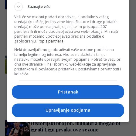
premija za pobjedu, druga za remi
Saznajte više
Edin Džeko ovog ljeta postao je novi
Vaši će se osobni podaci obrađivati, a podatke s vašeg
fudbaler Schalkea, a njemački mediji
uređaja (kolačiće, jedinstvene identifikatore i druge podatke
otkrivaju da je njegov ugovor među
uređaja) može pohranjivati, dijeliti te im pristupati 207
partnera ili ih može upotrebljavati ova web-lokacija. Mi i naši
najzanimljivijima koje…
partneri možemo upotrebljavati precizne podatke o
Redakcija
·
04/08/2026
·
Schalke
geolociranju.
Popis partnera.
Neki dobavljači mogu obrađivati vaše osobne podatke na
temelju legitimnog interesa. Ako se ne slažete s tim, u
DILEME VIŠE NEMA: Sarajevo otkrilo gdje
nastavku možete upravljati svojim opcijama. Potražite vezu pri
dnu ove stranice ili na izborniku web-lokacije za upravljanje
će odigrati utakmicu sa Radnikom
pristankom ili povlačenje pristanka u postavkama privatnosti i
FK Sarajevo novu sezonu Premijer lige
kolačića.
Bosne i Hercegovine ipak će otvoriti na
svom stadionu “Asim Ferhatović Hase”.
Pristanak
Bordo tim…
Redakcija
·
04/08/2026
·
Facebook/Prva ljubavi 1946
Upravljanje opcijama
Historijski broj bh. fudbalera mogao bi
igrati Ligu prvaka ove sezone