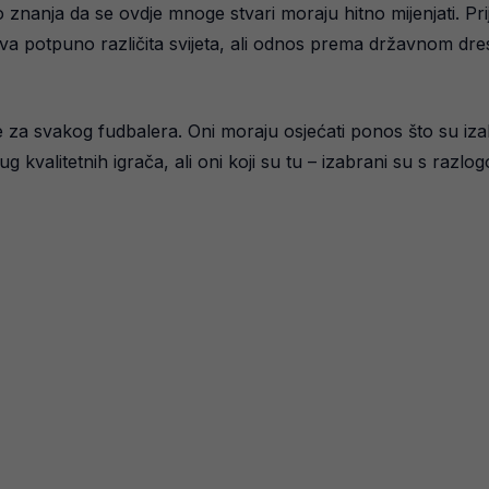
do znanja da se ovdje mnoge stvari moraju hitno mijenjati. Pr
dva potpuno različita svijeta, ali odnos prema državnom dres
za svakog fudbalera. Oni moraju osjećati ponos što su izab
g kvalitetnih igrača, ali oni koji su tu – izabrani su s razlog