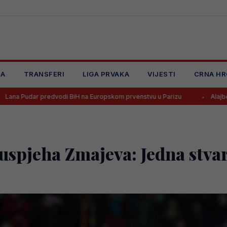
JA
TRANSFERI
LIGA PRVAKA
VIJESTI
CRNA HR
dvodi BiH na Europskom prvenstvu u Parizu
Alajbegović dobio broj
uspjeha Zmajeva: Jedna stvar