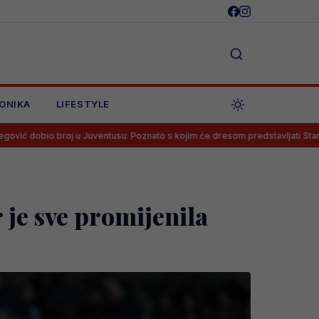
ONIKA
LIFESTYLE
 u Juventusu: Poznato s kojim će dresom predstavljati Staru damu
 je sve promijenila