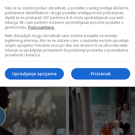
Vaši će se osobni podaci obrađivati, a podatke s vašeg uređaja (kolačiće,
jedinstvene identifikatore i druge podatke uređaja) može pohranjivati,
dijeliti te im pristupati 207 partnera ili ih može upotrebljavati ova web-
lokacija. Mi i naši partneri možemo upotrebljavati precizne podatke o
geolociranju.
Popis partnera.
Neki dobavljači mogu obrađivati vaše osobne podatke na temelju
legitimnog interesa. Ako se ne slažete s tim, u nastavku možete upravljati
svojim opcijama. Potražite vezu pri dnu ove stranice ili na izborniku web-
lokacije za upravljanje pristankom ili povlačenje pristanka u postavkama
privatnosti i kolačića.
Upravljanje opcijama
Pristanak