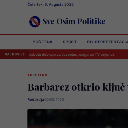
Skip
Četvrtak, 6. Augusta 2026.
to
content
Sve Osim Politike
POČETNA
SPORT
BH. REPREZENTACI
subotu debituje za Juventus, osiguran TV prijenos
Lana Pudar pre
NAJNOVIJE
AKTUELNO
Barbarez otkrio ključ 
Redakcija
·
22/05/2026