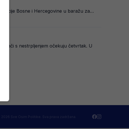
zentacije Bosne i Hercegovine u baražu za…
vijači s nestrpljenjem očekuju četvrtak. U
 2026 Sve Osim Politike. Sva prava zadržana.