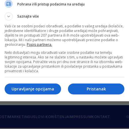
Hercegovina protiv Ukrajine
Pohrana i/ili pristup podacima na uređaju
o polje u Zenici odigrati ključna utakmica nogometne repre
Saznajte više
Vaši će se osobni podaci obrađivati, a podatke s vašeg uređaja (kolačiće,
jedinstvene identifikatore i druge podatke uređaja) može pohranjivati,
dijeliti te im pristupati 207 partnera ili ih može upotrebljavati ova web-
i Francuske: Evo gdje i kada gledati taj dvoboj
lokacija. Mi i naši partneri možemo upotrebljavati precizne podatke o
geolociranju.
Popis partnera.
 prvenstva je počeo dvobojima u skupini 2, no hrvatski na
Neki dobavljači mogu obrađivati vaše osobne podatke na temelju
legitimnog interesa. Ako se ne slažete s tim, u nastavku možete upravljati
svojim opcijama. Potražite vezu pri dnu ove stranice ili na izborniku web-
lokacije za upravljanje pristankom ili povlačenje pristanka u postavkama
privatnosti i kolačića.
Upravljanje opcijama
Pristanak
OSTI
MARKETING
USLOVI KORIŠTENJA
IMPRESSUM
KONTAKT
©