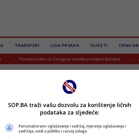
JA
TRANSFERI
LIGA PRVAKA
VIJESTI
CRNA HR
Poznato koliko će Zaragoza zaraditi prodajom Baždara
Juve
SOP.BA traži vašu dozvolu za korištenje ličnih
podataka za sljedeće:
Personalizirano oglašavanje i sadržaj, mjerenje oglašavanja i
sadržaja, uvidi u publiku i razvoj usluga