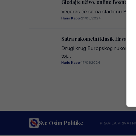
Gledajte uživo, online Bosna i 
Večeras će se na stadionu Bilin
Haris Kapo
·
21/03/2024
Sutra rukometni klasik Hrvatske 
Drugi krug Europskog rukometnog
toj…
Haris Kapo
·
17/01/2024
Sve Osim Politike
PRAVILA PRIVATN