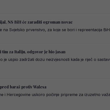
ijal, NS BiH će zaraditi ogroman novac
na Svjetsko prvenstvo, za koje se bori i repreentacija BiH
i tim za Italiju, odgovor je bio jasan
 je uspio zadržati dozu neizvjesnosti kada je riječ o sasta
pred baraž protiv Walesa
ne i Hercegovine uskoro počinje pripreme za izuzetno važ