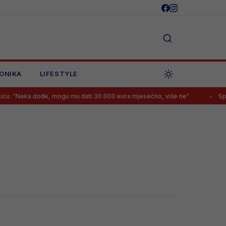
ONIKA
LIFESTYLE
: “Neka dođe, mogu mu dati 30.000 eura mjesečno, više ne”
Sprema