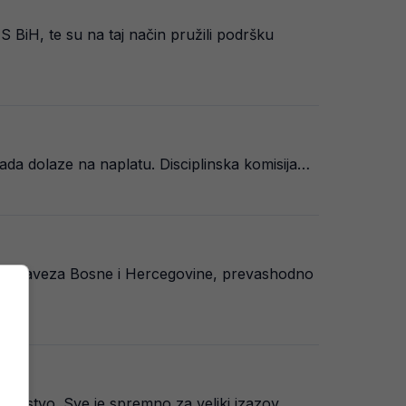
BiH, te su na taj način pružili podršku
ada dolaze na naplatu. Disciplinska komisija…
kog saveza Bosne i Hercegovine, prevashodno
enstvo. Sve je spremno za veliki izazov,