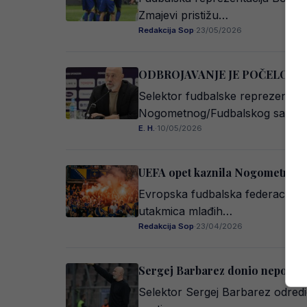
Zmajevi pristižu…
Redakcija Sop
·
23/05/2026
ODBROJAVANJE JE POČELO: Pozn
Selektor fudbalske reprezentaci
Nogometnog/Fudbalskog savez
E. H.
·
10/05/2026
UEFA opet kaznila Nogometni s
Evropska fudbalska federacija,
utakmica mlađih…
Redakcija Sop
·
23/04/2026
Sergej Barbarez donio nepopula
Selektor Sergej Barbarez odredi