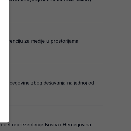
nferenciju za medije u prostorijama
 Hercegovine zbog dešavanja na jednoj od
 duel reprezentacije Bosna i Hercegovina