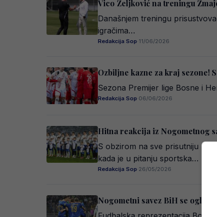
Vico Zeljković na treningu Zmaj
Današnjem treningu prisustvovao
igračima…
Redakcija Sop
·
11/06/2026
Ozbiljne kazne za kraj sezone! Sa
Sezona Premijer lige Bosne i Her
Redakcija Sop
·
06/06/2026
Hitna reakcija iz Nogometnog s
S obzirom na sve prisutniju po
kada je u pitanju sportska…
Redakcija Sop
·
26/05/2026
Nogometni savez BiH se oglasio
Fudbalska reprezentacija Bosne 