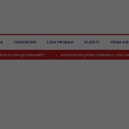
JA
TRANSFERI
LIGA PRVAKA
VIJESTI
CRNA HR
 će mnoge iznenaditi?
Kontroverzni gazda s Balkana o Jovi Lukiću