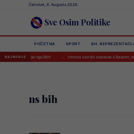
Skip
Četvrtak, 6. Augusta 2026.
to
content
Sve Osim Politike
POČETNA
SPORT
BH. REPREZENTACI
gao u Premijer ligu BiH!
Vinicius završio sastanak s Realom, ishod
NAJNOVIJE
ns bih