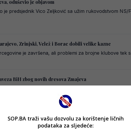
eva, oduševio je objavom
 je predsjednik Vico Zeljković sa užim rukovodstvom NS/FS 
rajevo, Zrinjski, Velež i Borac dobili velike kazne
cegovine je završena, ali problemi za brojne klubove tek s
aveza BiH zbog novih dresova Zmajeva
javu zloupotrebe službenog logotipa Nogometnog/Fudbals
SOP.BA traži vašu dozvolu za korištenje ličnih
 pred važan trenutak
podataka za sljedeće:
i Hercegovine danas počinje sa pripremama za Svjetsko prv