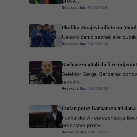
protiv…
Redakcija Sop
·
31/03/2026
Ukoliko Zmajevi odlete na Mund
Uskoro ćemo saznati sve putnike 
Redakcija Sop
·
30/03/2026
Barbareza pitali da li će mijenjat
Selektor Sergej Barbarez ponovo
naredni…
Redakcija Sop
·
30/03/2026
Čudan potez Barbareza tri dana 
Fudbalska A reprezentacija Bos
prvenstvo protiv…
Redakcija Sop
·
23/03/2026