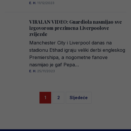
E. H.
·
11/12/2023
VIRALAN VIDEO: Guardiola nasmijao sve
izgovorom prezimena Liverpoolove
zvijezde
Manchester City i Liverpool danas na
stadionu Etihad igraju veliki derbi engleskog
Premiershipa, a nogometne fanove
nasmijao je gaf Pepa…
E. H.
·
25/11/2023
Posts
1
2
Sljedeće
pagination