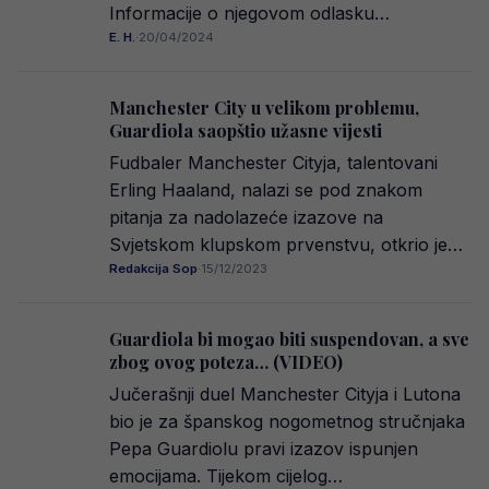
Informacije o njegovom odlasku…
E. H.
·
20/04/2024
Manchester City u velikom problemu,
Guardiola saopštio užasne vijesti
Fudbaler Manchester Cityja, talentovani
Erling Haaland, nalazi se pod znakom
pitanja za nadolazeće izazove na
Svjetskom klupskom prvenstvu, otkrio je…
Redakcija Sop
·
15/12/2023
Guardiola bi mogao biti suspendovan, a sve
zbog ovog poteza… (VIDEO)
Jučerašnji duel Manchester Cityja i Lutona
bio je za španskog nogometnog stručnjaka
Pepa Guardiolu pravi izazov ispunjen
emocijama. Tijekom cijelog…