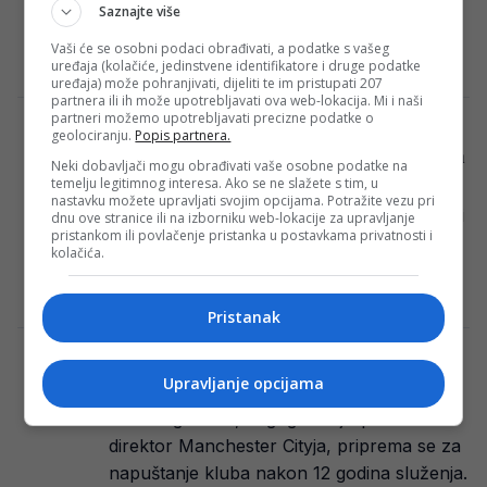
gostovao kod Brightona i doživio poraz od
Saznajte više
1:2, što je četvrti poraz…
Vaši će se osobni podaci obrađivati, a podatke s vašeg
E. H.
·
10/11/2024
uređaja (kolačiće, jedinstvene identifikatore i druge podatke
uređaja) može pohranjivati, dijeliti te im pristupati 207
partnera ili ih može upotrebljavati ova web-lokacija. Mi i naši
partneri možemo upotrebljavati precizne podatke o
Pep Guardiola na stolu ima ponudu kakva
geolociranju.
Popis partnera.
se rijetko kome nudi, ali nije zainteresovan
Neki dobavljači mogu obrađivati vaše osobne podatke na
temelju legitimnog interesa. Ako se ne slažete s tim, u
Pep Guardiola je trenutno suočen s
nastavku možete upravljati svojim opcijama. Potražite vezu pri
ponudom da postane selektor Engleske, ali
dnu ove stranice ili na izborniku web-lokacije za upravljanje
pristankom ili povlačenje pristanka u postavkama privatnosti i
on ne pokazuje interes za tu poziciju,
kolačića.
barem…
Redakcija Sop
·
16/10/2024
Pristanak
BOMBA – PEP NAPUŠTA CITY! Zna se šta
Upravljanje opcijama
je presudilo, ali i ko će ga zamijeniti
Txiki Begiristain, dugogodišnji sportski
direktor Manchester Cityja, priprema se za
napuštanje kluba nakon 12 godina služenja.