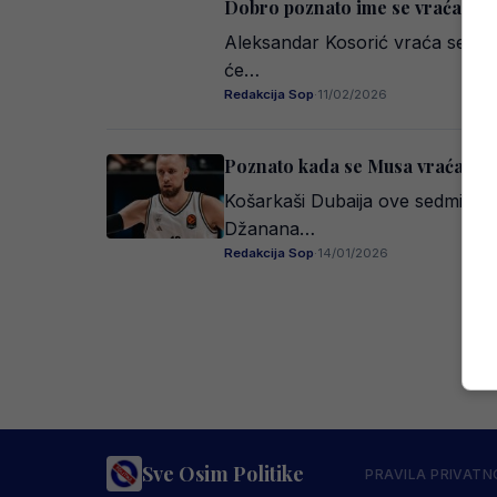
Dobro poznato ime se vraća u F
Aleksandar Kosorić vraća se na G
će…
Redakcija Sop
·
11/02/2026
Poznato kada se Musa vraća na 
Košarkaši Dubaija ove sedmice nas
Džanana…
Redakcija Sop
·
14/01/2026
Sve Osim Politike
PRAVILA PRIVATN