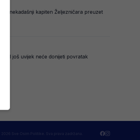
tor, nekadašnji kapiten Željezničara preuzet
 duel još uvijek neće donijeti povratak
 2026 Sve Osim Politike. Sva prava zadržana.