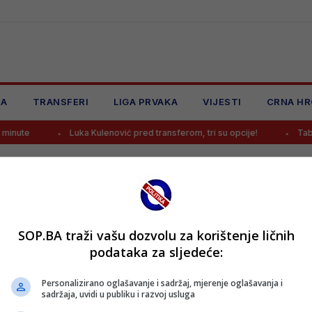
JA
TRANSFERI
LIGA PRVAKA
VIJESTI
CRNA HR
nute
Luka Kulenović pred transferom, tri su opcije!
Tabakov
SOP.BA traži vašu dozvolu za korištenje ličnih
podataka za sljedeće:
Personalizirano oglašavanje i sadržaj, mjerenje oglašavanja i
sadržaja, uvidi u publiku i razvoj usluga