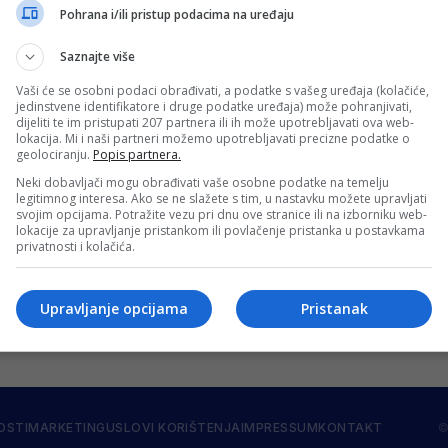
K Željezničar
Pohrana i/ili pristup podacima na uređaju
rbavicu, ali ovog puta u drugačijoj ulozi. Kako navodi Fak
Saznajte više
Vaši će se osobni podaci obrađivati, a podatke s vašeg uređaja (kolačiće,
jedinstvene identifikatore i druge podatke uređaja) može pohranjivati,
dijeliti te im pristupati 207 partnera ili ih može upotrebljavati ova web-
lokacija. Mi i naši partneri možemo upotrebljavati precizne podatke o
teren!
geolociranju.
Popis partnera.
tavljaju nastup u Evroligi utakmicom protiv Virtusa, ali taj
Neki dobavljači mogu obrađivati vaše osobne podatke na temelju
legitimnog interesa. Ako se ne slažete s tim, u nastavku možete upravljati
svojim opcijama. Potražite vezu pri dnu ove stranice ili na izborniku web-
lokacije za upravljanje pristankom ili povlačenje pristanka u postavkama
privatnosti i kolačića.
Upravljanje opcijama
Pristanak
OSTI
MARKETING
USLOVI KORIŠTENJA
IMPRESSUM
KONTAKT
©