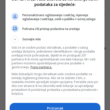
skija s najboljim startnim brojem u karijeri
podataka za sljedeće:
Međunarodna skijaška federacija (FIS)
objavila je startnu listu za posljednju Super-
Personalizirano oglašavanje i sadržaj, mjerenje
oglašavanja i sadržaja, uvidi u publiku i razvoj usluga
G utrku ovogodišnjeg Svjetskog kupa, koja
će se održati sutra,…
Pohrana i/ili pristup podacima na uređaju
Haris Kapo
·
21/03/2024
Saznajte više
Vaši će se osobni podaci obrađivati, a podatke s vašeg
Gledajte uživo, online Bosna i Hercegovina
uređaja (kolačiće, jedinstvene identifikatore i druge podatke
protiv Ukrajine
uređaja) može pohranjivati, dijeliti te im pristupati 207
partnera ili ih može upotrebljavati ova web-lokacija. Mi i naši
Večeras će se na stadionu Bilino polje u
partneri možemo upotrebljavati precizne podatke o
Zenici odigrati ključna utakmica nogometne
geolociranju.
Popis partnera.
reprezentacije Bosne i Hercegovine u
Neki dobavljači mogu obrađivati vaše osobne podatke na
temelju legitimnog interesa. Ako se ne slažete s tim, u
baražu za…
nastavku možete upravljati svojim opcijama. Potražite vezu pri
Haris Kapo
·
21/03/2024
dnu ove stranice ili na izborniku web-lokacije za upravljanje
pristankom ili povlačenje pristanka u postavkama privatnosti i
kolačića.
Hrvatska protiv moćne Španjolske. Evo
gdje možete gledati utakmicu
Pristanak