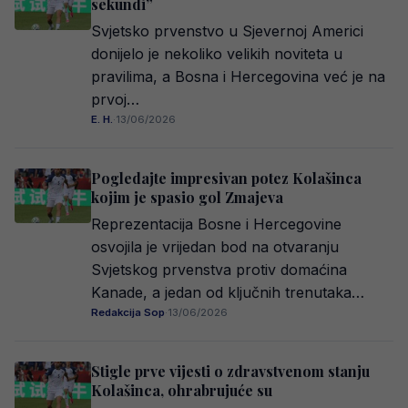
sekundi”
Svjetsko prvenstvo u Sjevernoj Americi
donijelo je nekoliko velikih noviteta u
pravilima, a Bosna i Hercegovina već je na
prvoj…
E. H.
·
13/06/2026
Pogledajte impresivan potez Kolašinca
kojim je spasio gol Zmajeva
Reprezentacija Bosne i Hercegovine
osvojila je vrijedan bod na otvaranju
Svjetskog prvenstva protiv domaćina
Kanade, a jedan od ključnih trenutaka…
Redakcija Sop
·
13/06/2026
Stigle prve vijesti o zdravstvenom stanju
Kolašinca, ohrabrujuće su