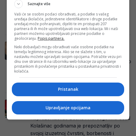
napraviti veliki povratak u klub u kojem je
Saznajte više
praktično počela njegova ozbiljna
Vaši će se osobni podaci obrađivati, a podatke s vašeg
seniorska priča….
uređaja (kolačiće, jedinstvene identifikatore i druge podatke
uređaja) može pohranjivati, dijeliti te im pristupati 207
E. H.
·
16/05/2026
partnera ili ih može upotrebljavati ova web-lokacija. Mi i naši
partneri možemo upotrebljavati precizne podatke o
geolociranju.
Popis partnera.
Kolašinac od ljeta u novom klubu?
Neki dobavljači mogu obrađivati vaše osobne podatke na
temelju legitimnog interesa. Ako se ne slažete s tim, u
Bosanskohercegovački reprezentativac
nastavku možete upravljati svojim opcijama. Potražite vezu pri
Sead Kolašinac mogao bi ovog ljeta ponovo
dnu ove stranice ili na izborniku web-lokacije za upravljanje
pristankom ili povlačenje pristanka u postavkama privatnosti i
obući dres Schalkea, kluba u kojem je
kolačića.
započeo profesionalnu karijeru i…
Haris Kapo
·
08/05/2026
Pristanak
Sead Kolašinac dobio novi nadimak, u
Upravljanje opcijama
Italiji nije više “tenk”
Reprezentativac Bosne i Hercegovine Sead
Kolašinac godinama je prepoznatljiv po
svojoj izuzetnoj čvrstini, borbenosti i