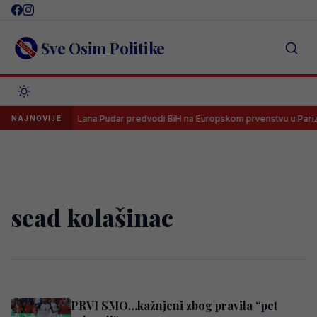
Skip
to
content
Sve Osim Politike
rijenos
Lana Pudar predvodi BiH na Europskom prvenstvu u Parizu
NAJNOVIJE
sead kolašinac
PRVI SMO…kažnjeni zbog pravila “pet