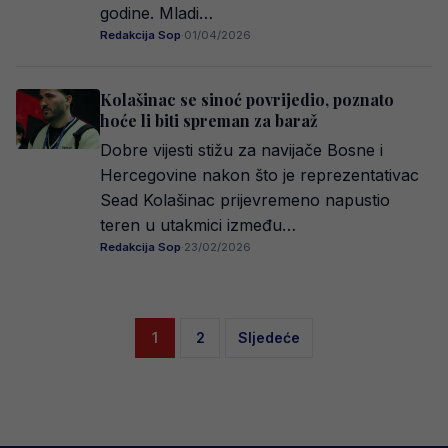
godine. Mladi…
Redakcija Sop
·
01/04/2026
Kolašinac se sinoć povrijedio, poznato
hoće li biti spreman za baraž
Dobre vijesti stižu za navijače Bosne i
Hercegovine nakon što je reprezentativac
Sead Kolašinac prijevremeno napustio
teren u utakmici između…
Redakcija Sop
·
23/02/2026
Posts
1
2
Sljedeće
pagination