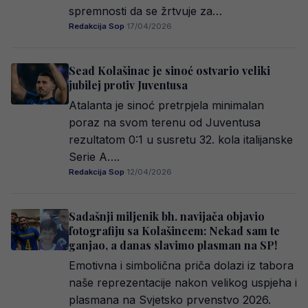
spremnosti da se žrtvuje za…
Redakcija Sop
·
17/04/2026
Sead Kolašinac je sinoć ostvario veliki
jubilej protiv Juventusa
Atalanta je sinoć pretrpjela minimalan
poraz na svom terenu od Juventusa
rezultatom 0:1 u susretu 32. kola italijanske
Serie A….
Redakcija Sop
·
12/04/2026
Sadašnji miljenik bh. navijača objavio
fotografiju sa Kolašincem: Nekad sam te
ganjao, a danas slavimo plasman na SP!
Emotivna i simbolična priča dolazi iz tabora
naše reprezentacije nakon velikog uspjeha i
plasmana na Svjetsko prvenstvo 2026.