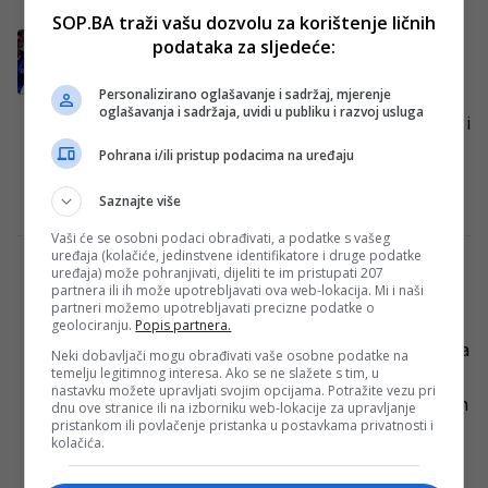
SOP.BA traži vašu dozvolu za korištenje ličnih
Večeras finale Svjetskog klupskog
podataka za sljedeće:
prvenstva, evo gdje gledati spektakl
Personalizirano oglašavanje i sadržaj, mjerenje
Večerašnje finale Svjetskog klupskog
oglašavanja i sadržaja, uvidi u publiku i razvoj usluga
prvenstva donosi dvoboj između Chelseaja i
Paris Saint-Germaina, susret dviju
Pohrana i/ili pristup podacima na uređaju
najmlađih momčadi turnira, ali s vrlo…
Saznajte više
Redakcija Sop
·
13/07/2025
Vaši će se osobni podaci obrađivati, a podatke s vašeg
uređaja (kolačiće, jedinstvene identifikatore i druge podatke
Dva evropska velikana večeras za finale
uređaja) može pohranjivati, dijeliti te im pristupati 207
partnera ili ih može upotrebljavati ova web-lokacija. Mi i naši
klupskog SP-a, evo gdje besplatno gledati
partneri možemo upotrebljavati precizne podatke o
utakmicu
geolociranju.
Popis partnera.
Nogometni svijet večeras diše kao jedno: na
Neki dobavljači mogu obrađivati vaše osobne podatke na
temelju legitimnog interesa. Ako se ne slažete s tim, u
legendarnom MetLife stadionu čeka nas
nastavku možete upravljati svojim opcijama. Potražite vezu pri
vrhunski sudar titana – Paris Saint-Germain
dnu ove stranice ili na izborniku web-lokacije za upravljanje
pristankom ili povlačenje pristanka u postavkama privatnosti i
protiv Real…
kolačića.
Redakcija Sop
·
09/07/2025