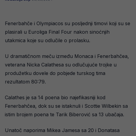
Fenerbahče i Olympiacos su posljednji timovi koji su se
plasirali u Euroliga Final Four nakon sinoćnjih
utakmica koje su odlučile o prolasku.
U dramatičnom meču između Monaca i Fenerbahčea,
veterana Nicka Calathesa su odlučujuće trojke u
produžetku dovele do pobjede turskog tima
rezultatom 80:79.
Calathes je sa 14 poena bio najefikasniji kod
Fenerbahčea, dok su se istaknuli i Scottie Wilbekin sa
istim brojem poena te Tarik Biberović sa 13 ubačaja.
Unatoč naporima Mikea Jamesa sa 20 i Donatasa