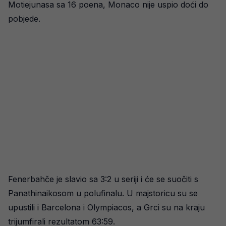
Motiejunasa sa 16 poena, Monaco nije uspio doći do
pobjede.
Fenerbahče je slavio sa 3:2 u seriji i će se suočiti s
Panathinaikosom u polufinalu. U majstoricu su se
upustili i Barcelona i Olympiacos, a Grci su na kraju
trijumfirali rezultatom 63:59.