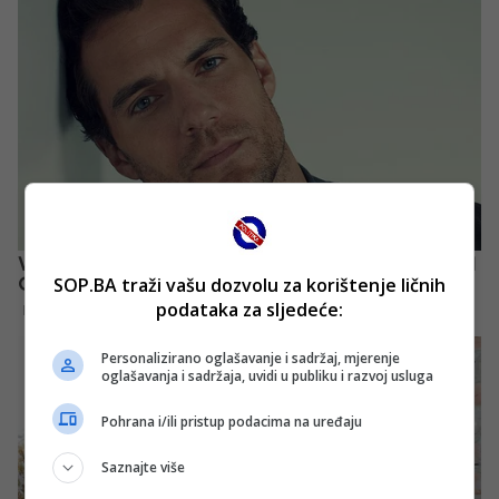
SOP.BA traži vašu dozvolu za korištenje ličnih
podataka za sljedeće:
Personalizirano oglašavanje i sadržaj, mjerenje
oglašavanja i sadržaja, uvidi u publiku i razvoj usluga
Pohrana i/ili pristup podacima na uređaju
Saznajte više