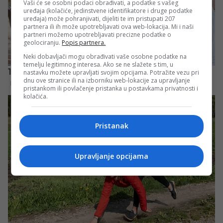
Vaši će se osobni podaci obrađivati, a podatke s vašeg
uređaja (kolačiće, jedinstvene identifikatore i druge podatke
uređaja) može pohranjivati, dijeliti te im pristupati 207
partnera ili ih može upotrebljavati ova web-lokacija. Mi i naši
partneri možemo upotrebljavati precizne podatke o
geolociranju.
Popis partnera.
Neki dobavljači mogu obrađivati vaše osobne podatke na
temelju legitimnog interesa. Ako se ne slažete s tim, u
nastavku možete upravljati svojim opcijama. Potražite vezu pri
dnu ove stranice ili na izborniku web-lokacije za upravljanje
pristankom ili povlačenje pristanka u postavkama privatnosti i
kolačića.
Pristanak
Upravljanje opcijama