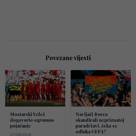
Povezane vijesti
Mostarski Velež
Navijači Borca
dogovorio ogromno
skandirali nepriznatoj
pojačanje
paradržavi, čeka se
odluka UEFA?
07/08/2026