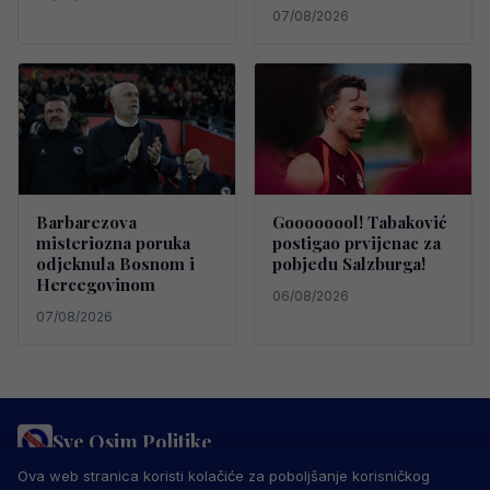
07/08/2026
Barbarezova
Goooooool! Tabaković
misteriozna poruka
postigao prvijenac za
odjeknula Bosnom i
pobjedu Salzburga!
Hercegovinom
06/08/2026
07/08/2026
Sve Osim Politike
PRAVILA PRIVATNOSTI
MARKETING
USLOVI KORIŠTENJA
Ova web stranica koristi kolačiće za poboljšanje korisničkog