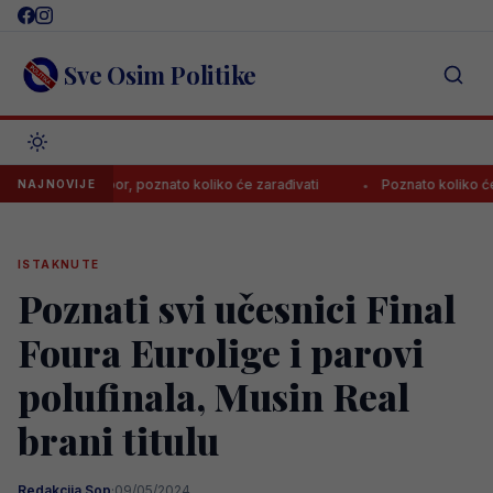
Skip
to
content
Sve Osim Politike
rabzonspor, poznato koliko će zarađivati
Poznato koliko će Zarago
NAJNOVIJE
ISTAKNUTE
Poznati svi učesnici Final
Foura Eurolige i parovi
polufinala, Musin Real
brani titulu
Redakcija Sop
·
09/05/2024