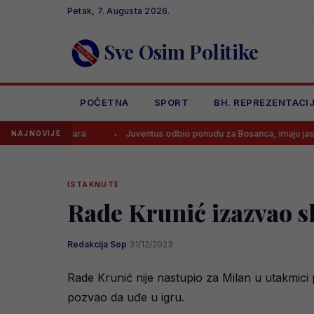
Skip
Petak, 7. Augusta 2026.
to
content
Sve Osim Politike
POČETNA
SPORT
BH. REPREZENTACI
Baždara
Juventus odbio ponudu za Bosanca, imaju jasan plan!
NAJNOVIJE
ISTAKNUTE
Rade Krunić izazvao s
Redakcija Sop
·
31/12/2023
Rade Krunić nije nastupio za Milan u utakmici p
pozvao da uđe u igru.