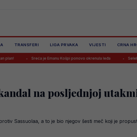
JA
TRANSFERI
LIGA PRVAKA
VIJESTI
CRNA HR
Sreća je Emanu Košpi ponovo okrenula leđa
Selektor Švedske 
kandal na posljednjoj utakm
rotiv Sassuolaa, a to je bio njegov šesti meč koji je propust