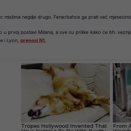
ac mislima negdje drugo. Fenerbahce ga prati već mjesecima”
o u prvoj postavi Milana, a sve su prilike kako će bh. vezn
e i Lyon,
prenosi N1.