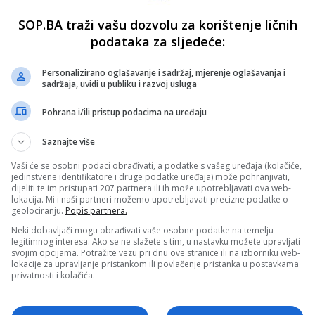
SOP.BA traži vašu dozvolu za korištenje ličnih
podataka za sljedeće:
Personalizirano oglašavanje i sadržaj, mjerenje oglašavanja i
sadržaja, uvidi u publiku i razvoj usluga
Pohrana i/ili pristup podacima na uređaju
Saznajte više
Vaši će se osobni podaci obrađivati, a podatke s vašeg uređaja (kolačiće,
jedinstvene identifikatore i druge podatke uređaja) može pohranjivati,
dijeliti te im pristupati 207 partnera ili ih može upotrebljavati ova web-
lokacija. Mi i naši partneri možemo upotrebljavati precizne podatke o
geolociranju.
Popis partnera.
Neki dobavljači mogu obrađivati vaše osobne podatke na temelju
legitimnog interesa. Ako se ne slažete s tim, u nastavku možete upravljati
svojim opcijama. Potražite vezu pri dnu ove stranice ili na izborniku web-
lokacije za upravljanje pristankom ili povlačenje pristanka u postavkama
privatnosti i kolačića.