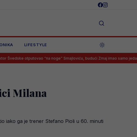
ONIKA
LIFESTYLE
otputovao “na noge” Smajloviću, budući Zmaj imao samo jedan odgovor
ici Milana
io iako ga je trener Stefano Pioli u 60. minuti