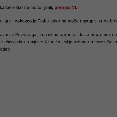
pokazao kako ne može igrati,
prenosi N1.
 u igru i pokazao je Pioliju kako ne može nastupiti jer ga bol
avanje. Pozvao ga je da skine opremu i da se pripremi za 
 je ušao u igru umjesto Krunića koji je trebao na teren. Bo
odali: