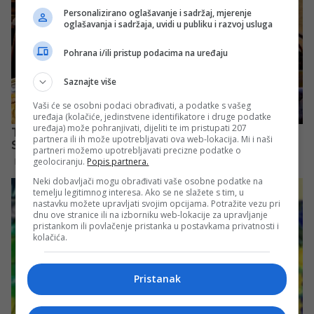
Personalizirano oglašavanje i sadržaj, mjerenje
oglašavanja i sadržaja, uvidi u publiku i razvoj usluga
Pohrana i/ili pristup podacima na uređaju
Saznajte više
Vaši će se osobni podaci obrađivati, a podatke s vašeg
uređaja (kolačiće, jedinstvene identifikatore i druge podatke
uređaja) može pohranjivati, dijeliti te im pristupati 207
partnera ili ih može upotrebljavati ova web-lokacija. Mi i naši
partneri možemo upotrebljavati precizne podatke o
geolociranju.
Popis partnera.
Neki dobavljači mogu obrađivati vaše osobne podatke na
temelju legitimnog interesa. Ako se ne slažete s tim, u
nastavku možete upravljati svojim opcijama. Potražite vezu pri
dnu ove stranice ili na izborniku web-lokacije za upravljanje
pristankom ili povlačenje pristanka u postavkama privatnosti i
kolačića.
Pristanak