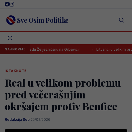
Skip
to
content
Sve Osim Politike
o pobjedu Željezničaru na Grbavici!
Litvanci u velikim problemima 
NAJNOVIJE
ISTAKNUTE
Real u velikom problemu
pred večerašnjim
okršajem protiv Benfice
Redakcija Sop
·
25/02/2026