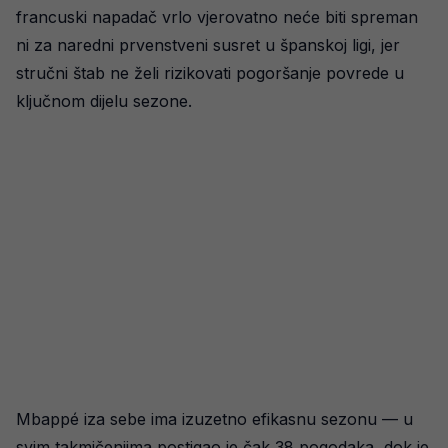
francuski napadač vrlo vjerovatno neće biti spreman
ni za naredni prvenstveni susret u španskoj ligi, jer
stručni štab ne želi rizikovati pogoršanje povrede u
ključnom dijelu sezone.
Mbappé iza sebe ima izuzetno efikasnu sezonu — u
svim takmičenjima postigao je čak 38 pogodaka, dok je