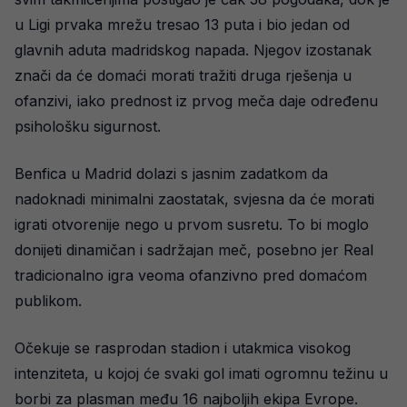
u Ligi prvaka mrežu tresao 13 puta i bio jedan od
glavnih aduta madridskog napada. Njegov izostanak
znači da će domaći morati tražiti druga rješenja u
ofanzivi, iako prednost iz prvog meča daje određenu
psihološku sigurnost.
Benfica u Madrid dolazi s jasnim zadatkom da
nadoknadi minimalni zaostatak, svjesna da će morati
igrati otvorenije nego u prvom susretu. To bi moglo
donijeti dinamičan i sadržajan meč, posebno jer Real
tradicionalno igra veoma ofanzivno pred domaćom
publikom.
Očekuje se rasprodan stadion i utakmica visokog
intenziteta, u kojoj će svaki gol imati ogromnu težinu u
borbi za plasman među 16 najboljih ekipa Evrope.