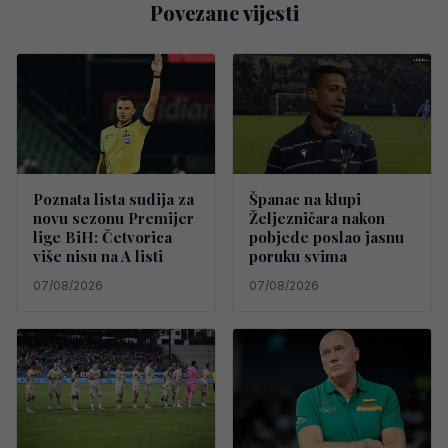
Povezane vijesti
Poznata lista sudija za
Španac na klupi
novu sezonu Premijer
Željezničara nakon
lige BiH: Četvorica
pobjede poslao jasnu
više nisu na A listi
poruku svima
07/08/2026
07/08/2026