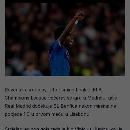
Revanš susret play-offa osmine finala UEFA
Champions League večeras se igra u Madridu, gdje
Real Madrid dočekuje SL Benfica nakon minimalne
pobjede 1:0 u prvom meču u Lisabonu.
Strijelac jedinog gola tada je bio Vinícius Júnior, koji je