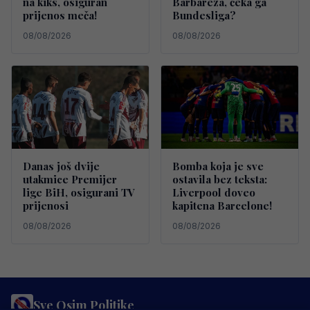
na kiks, osiguran
Barbareza, čeka ga
prijenos meča!
Bundesliga?
08/08/2026
08/08/2026
Danas još dvije
Bomba koja je sve
utakmice Premijer
ostavila bez teksta:
lige BiH, osigurani TV
Liverpool doveo
prijenosi
kapitena Barcelone!
08/08/2026
08/08/2026
Sve Osim Politike