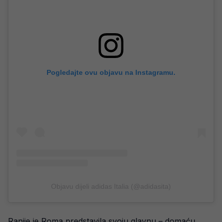
Pogledajte ovu objavu na Instagramu.
Objavu dijeli adidas Italia (@adidasita)
Ranije je Roma predstavila svoju glavnu – domaću