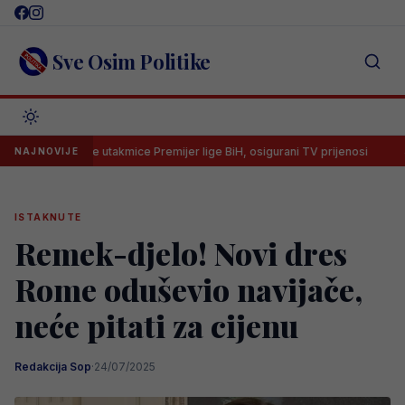
Skip
to
content
Sve Osim Politike
oš dvije utakmice Premijer lige BiH, osigurani TV prijenosi
Bomba ko
NAJNOVIJE
ISTAKNUTE
Remek-djelo! Novi dres
Rome oduševio navijače,
neće pitati za cijenu
Redakcija Sop
·
24/07/2025