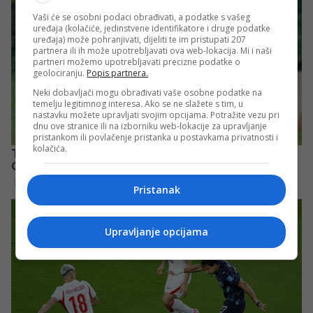
Vaši će se osobni podaci obrađivati, a podatke s vašeg
uređaja (kolačiće, jedinstvene identifikatore i druge podatke
uređaja) može pohranjivati, dijeliti te im pristupati 207
partnera ili ih može upotrebljavati ova web-lokacija. Mi i naši
partneri možemo upotrebljavati precizne podatke o
geolociranju.
Popis partnera.
Neki dobavljači mogu obrađivati vaše osobne podatke na
temelju legitimnog interesa. Ako se ne slažete s tim, u
nastavku možete upravljati svojim opcijama. Potražite vezu pri
dnu ove stranice ili na izborniku web-lokacije za upravljanje
pristankom ili povlačenje pristanka u postavkama privatnosti i
kolačića.
Pristanak
Upravljanje opcijama