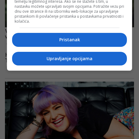
temelju legitimnog interesa. Ako se ne slažete s tim, u
nastavku možete upravljati svojim opcijama. Potražite vezu pri
dnu ove stranice ili na izborniku web-lokacije za upravljanje
pristankom ili povlačenje pristanka u postavkama privatnosti i
kolačića.
Pristanak
Upravljanje opcijama