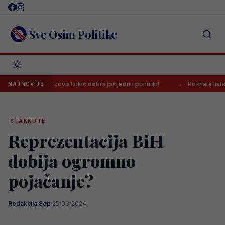
Skip
to
content
Sve Osim Politike
Jovo Lukić dobio još jednu ponudu!
Poznata lista sudija za
NAJNOVIJE
ISTAKNUTE
Reprezentacija BiH
dobija ogromno
pojačanje?
Redakcija Sop
·
25/03/2024