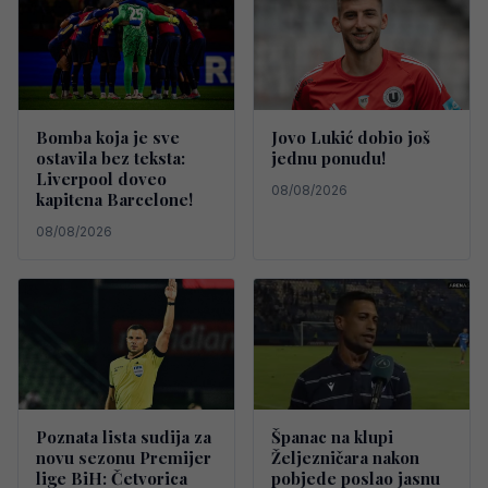
Bomba koja je sve
Jovo Lukić dobio još
ostavila bez teksta:
jednu ponudu!
Liverpool doveo
08/08/2026
kapitena Barcelone!
08/08/2026
Poznata lista sudija za
Španac na klupi
novu sezonu Premijer
Željezničara nakon
lige BiH: Četvorica
pobjede poslao jasnu