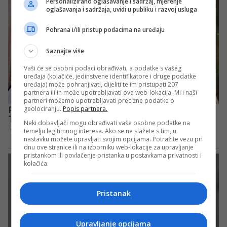
Personalizirano oglašavanje i sadržaj, mjerenje
oglašavanja i sadržaja, uvidi u publiku i razvoj usluga
Pohrana i/ili pristup podacima na uređaju
Saznajte više
Vaši će se osobni podaci obrađivati, a podatke s vašeg
uređaja (kolačiće, jedinstvene identifikatore i druge podatke
uređaja) može pohranjivati, dijeliti te im pristupati 207
partnera ili ih može upotrebljavati ova web-lokacija. Mi i naši
partneri možemo upotrebljavati precizne podatke o
geolociranju.
Popis partnera.
Neki dobavljači mogu obrađivati vaše osobne podatke na
temelju legitimnog interesa. Ako se ne slažete s tim, u
nastavku možete upravljati svojim opcijama. Potražite vezu pri
dnu ove stranice ili na izborniku web-lokacije za upravljanje
pristankom ili povlačenje pristanka u postavkama privatnosti i
kolačića.
Pristanak
Upravljanje opcijama