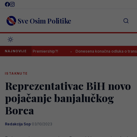
Skip
to
content
Sve Osim Politike
 u engleski Premiership?!
Donesena konačna odluka o transferu Baž
NAJNOVIJE
ISTAKNUTE
Reprezentativac BiH novo
pojačanje banjalučkog
Borca
Redakcija Sop
·
03/10/2023