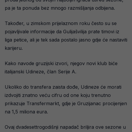
pa je ta ponuda bez mnogo razmišljanja odbijena.
Također, u zimskom prijelaznom roku često su se
pojavljivale informacije da Gulijašvilija prate timovi iz
liga petice, ali je tek sada postalo jasno gdje će nastaviti
karijeru.
Kako navode gruzijski izvori, njegov novi klub biće
italijanski Udineze, član Serije A.
Ukoliko do transfera zaista dođe, Udineze će morati
izdvojiti znatno veću cifru od one koju trenutno
prikazuje Transfermarkt, gdje je Gruzijanac procijenjen
na 1,5 miliona eura.
Ovaj dvadesettrogodišnji napadač briljira ove sezone u