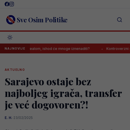
Skip
to
content
Sve Osim Politike
sastanak s Realom, ishod će mnoge iznenaditi?
Kontroverzni gazda 
NAJNOVIJE
AKTUELNO
Sarajevo ostaje bez
najboljeg igrača, transfer
je već dogovoren?!
E. H.
·
23/02/2025