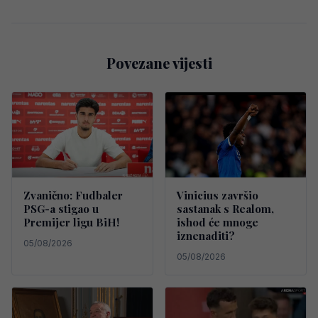
Povezane vijesti
Zvanično: Fudbaler
Vinicius završio
PSG-a stigao u
sastanak s Realom,
Premijer ligu BiH!
ishod će mnoge
iznenaditi?
05/08/2026
05/08/2026