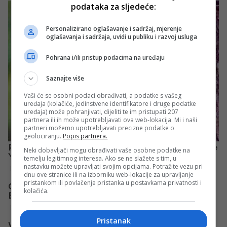
podataka za sljedeće:
Personalizirano oglašavanje i sadržaj, mjerenje
oglašavanja i sadržaja, uvidi u publiku i razvoj usluga
Pohrana i/ili pristup podacima na uređaju
Saznajte više
Vaši će se osobni podaci obrađivati, a podatke s vašeg
uređaja (kolačiće, jedinstvene identifikatore i druge podatke
uređaja) može pohranjivati, dijeliti te im pristupati 207
partnera ili ih može upotrebljavati ova web-lokacija. Mi i naši
partneri možemo upotrebljavati precizne podatke o
geolociranju.
Popis partnera.
Neki dobavljači mogu obrađivati vaše osobne podatke na
temelju legitimnog interesa. Ako se ne slažete s tim, u
nastavku možete upravljati svojim opcijama. Potražite vezu pri
dnu ove stranice ili na izborniku web-lokacije za upravljanje
pristankom ili povlačenje pristanka u postavkama privatnosti i
kolačića.
Pristanak