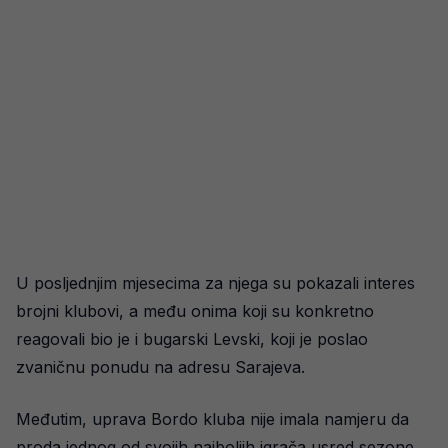
U posljednjim mjesecima za njega su pokazali interes
brojni klubovi, a među onima koji su konkretno
reagovali bio je i bugarski Levski, koji je poslao
zvaničnu ponudu na adresu Sarajeva.
Međutim, uprava Bordo kluba nije imala namjeru da
proda jednog od svojih najboljih igrača usred sezone,