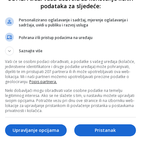
podataka za sljedeće:
Personalizirano oglašavanje i sadržaj, mjerenje oglašavanja i
sadržaja, uvidi u publiku i razvoj usluga
Pohrana i/ili pristup podacima na uređaju
Saznajte više
Vaši će se osobni podaci obrađivati, a podatke s vašeg uređaja (kolačiće,
jedinstvene identifikatore i druge podatke uređaja) može pohranjivati,
dijeliti te im pristupati 207 partnera ili ih može upotrebljavati ova web-
lokacija. Mi i naši partneri možemo upotrebljavati precizne podatke o
geolociranju.
Popis partnera.
Neki dobavljači mogu obrađivati vaše osobne podatke na temelju
legitimnog interesa. Ako se ne slažete s tim, u nastavku možete upravljati
svojim opcijama. Potražite vezu pri dnu ove stranice ili na izborniku web-
lokacije za upravljanje pristankom ili povlačenje pristanka u postavkama
privatnosti i kolačića.
Upravljanje opcijama
Pristanak