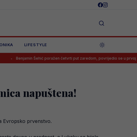
ONIKA
LIFESTYLE
in Šehić poražen četvrti put zaredom, povrijedio se u prvoj rundi
kmica napuštena!
 za Evropsko prvenstvo.