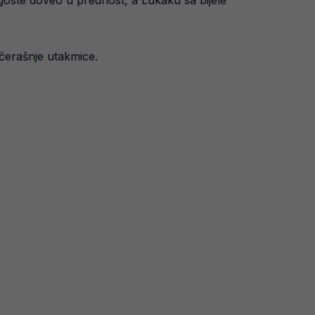
goste doveo u prednost, a Lukaku sa bijele
ečerašnje utakmice.