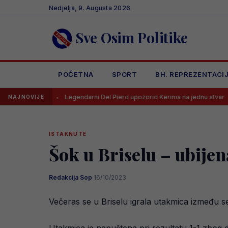
Skip
Nedjelja, 9. Augusta 2026.
to
content
Sve Osim Politike
POČETNA
SPORT
BH. REPREZENTACI
Legendarni Del Piero upozorio Kerima na jednu stvar
UEFA d
NAJNOVIJE
ISTAKNUTE
Šok u Briselu – ubije
Redakcija Sop
·
16/10/2023
Večeras se u Briselu igrala utakmica između se