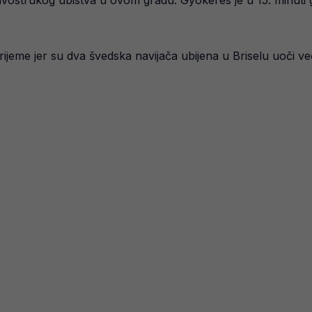
dvostrukog ubistva u ovom gradu. Gyokeres je u 15. minuti 
vrijeme jer su dva švedska navijača ubijena u Briselu uoči v