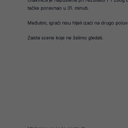
Utakmica je napuštena pri rezultatu 1-1 zbog 
tačke poravnao u 31. minuti.
Međutim, igrači nisu htjeli izaći na drugo polu
Zaista scene koje ne želimo gledati.