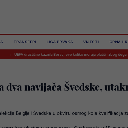
JA
TRANSFERI
LIGA PRVAKA
VIJESTI
CRNA HR
rastično kaznila Borac, evo koliko moraju platiti i zbog čega
Benjam
na dva navijača Švedske, uta
lekcija Belgije i Švedske u okviru osmog kola kvalifikacija