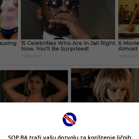
SOP.BA traži vašu dozvolu za korištenje ličnih