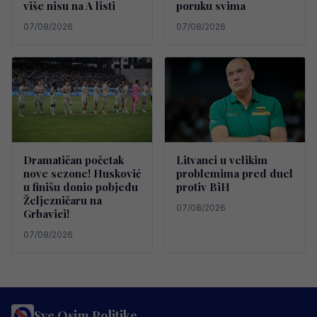
više nisu na A listi
poruku svima
07/08/2026
07/08/2026
Dramatičan početak
Litvanci u velikim
nove sezone! Husković
problemima pred duel
u finišu donio pobjedu
protiv BiH
Željezničaru na
07/08/2026
Grbavici!
07/08/2026
Sve Osim Politike