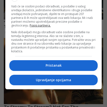
Vaši će se osobni podaci obrađivati, a podatke s vašeg
uređaja (kolačiće, jedinstvene identifikatore i druge podatke
uređaja) može pohranjivati, dijeliti te im pristupati 207
partnera ili ih može upotrebljavati ova web-lokacija. Mi i naši
partneri možemo upotrebljavati precizne podatke o
geolociranju.
Popis partnera.
Neki dobavljači mogu obrađivati vaše osobne podatke na
temelju legitimnog interesa. Ako se ne slažete s tim, u
nastavku možete upravljati svojim opcijama. Potražite vezu pri
dnu ove stranice ili na izborniku web-lokacije za upravljanje
pristankom ili povlačenje pristanka u postavkama privatnosti i
kolačića.
Pristanak
Upravljanje opcijama