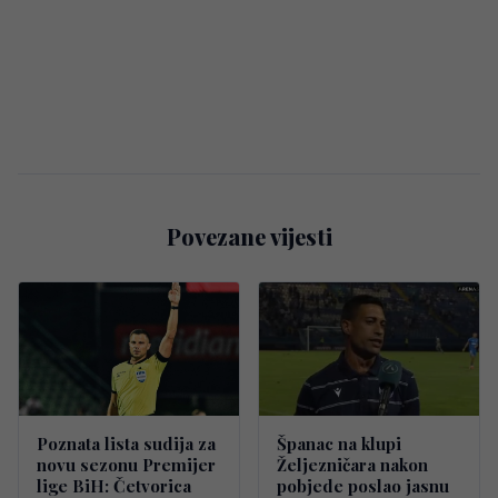
Povezane vijesti
Poznata lista sudija za
Španac na klupi
novu sezonu Premijer
Željezničara nakon
lige BiH: Četvorica
pobjede poslao jasnu