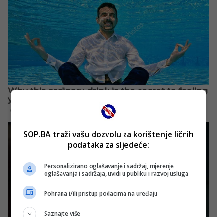
SOP.BA traži vašu dozvolu za korištenje ličnih
podataka za sljedeće:
Personalizirano oglašavanje i sadržaj, mjerenje
oglašavanja i sadržaja, uvidi u publiku i razvoj usluga
Pohrana i/ili pristup podacima na uređaju
Saznajte više