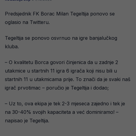
Predsjednik FK Borac Milan Tegeltija ponovo se
oglasio na Twitteru.
Tegeltija se ponovo osvrnuo na igre banjalučkog
kluba.
– O kvalitetu Borca govori činjenica da u zadnje 2
utakmice u startnih 11 igra 6 igrača koji nisu bili u
startnih 11 u utakmicama prije. To znači da je svaki naš
igrač prvotimac – poručio je Tegeltija i dodao;
– Uz to, ova ekipa je tek 2-3 mjeseca zajedno i tek je
na 30-40% svojih kapaciteta a već dominiramo! –
napisao je Tegeltija.