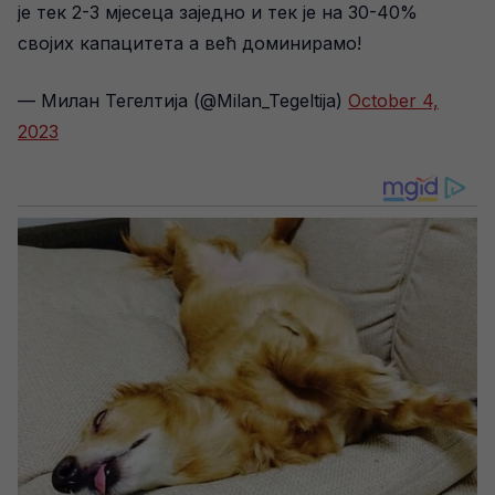
је тек 2-3 мјесеца заједно и тек је на 30-40%
својих капацитета а већ доминирамо!
— Милан Тегелтија (@Milan_Tegeltija)
October 4,
2023