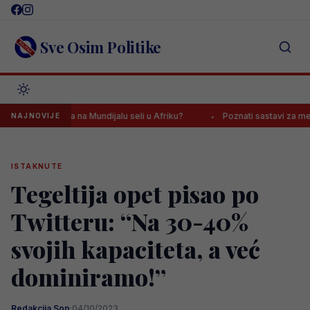
Skip
to
content
Sve Osim Politike
ajeva na Mundijalu seli u Afriku?
Poznati sastavi za meč na Grbavic
NAJNOVIJE
ISTAKNUTE
Tegeltija opet pisao po
Twitteru: “Na 30-40%
svojih kapaciteta, a već
dominiramo!”
Redakcija Sop
·
04/10/2023