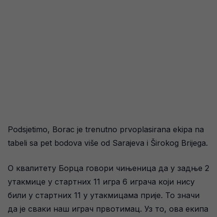
Podsjetimo, Borac je trenutno prvoplasirana ekipa na
tabeli sa pet bodova više od Sarajeva i Širokog Brijega.
О квалитету Борца говори чињеница да у задње 2
утакмице у стартних 11 игра 6 играча који нису
били у стартних 11 у утакмицама прије. То значи
да је сваки наш играч првотимац. Уз то, ова екипа