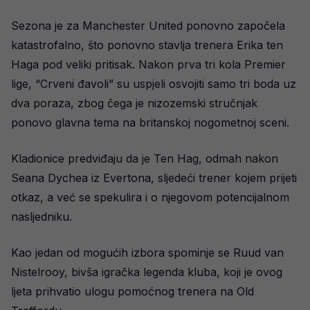
Sezona je za Manchester United ponovno započela
katastrofalno, što ponovno stavlja trenera Erika ten
Haga pod veliki pritisak. Nakon prva tri kola Premier
lige, “Crveni đavoli” su uspjeli osvojiti samo tri boda uz
dva poraza, zbog čega je nizozemski stručnjak
ponovo glavna tema na britanskoj nogometnoj sceni.
Kladionice predviđaju da je Ten Hag, odmah nakon
Seana Dychea iz Evertona, sljedeći trener kojem prijeti
otkaz, a već se spekulira i o njegovom potencijalnom
nasljedniku.
Kao jedan od mogućih izbora spominje se Ruud van
Nistelrooy, bivša igračka legenda kluba, koji je ovog
ljeta prihvatio ulogu pomoćnog trenera na Old