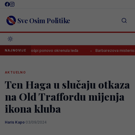
Skip
to
content
Sve Osim Politike
je Emanu Košpi ponovo okrenula leđa
Barbarezova misteriozna po
NAJNOVIJE
AKTUELNO
Ten Haga u slučaju otkaza
na Old Traffordu mijenja
ikona kluba
Haris Kapo
·
03/09/2024