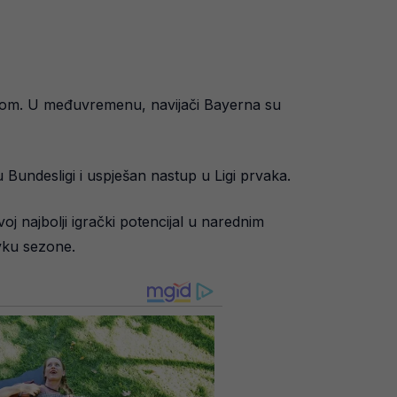
tiskom. U međuvremenu, navijači Bayerna su
 Bundesligi i uspješan nastup u Ligi prvaka.
j najbolji igrački potencijal u narednim
avku sezone.