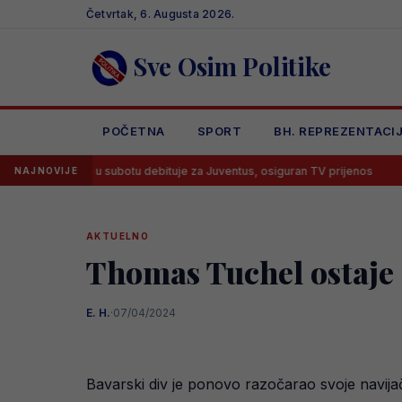
Skip
Četvrtak, 6. Augusta 2026.
to
content
Sve Osim Politike
POČETNA
SPORT
BH. REPREZENTACI
ović u subotu debituje za Juventus, osiguran TV prijenos
Lana Pud
NAJNOVIJE
AKTUELNO
Thomas Tuchel ostaje
E. H.
·
07/04/2024
Bavarski div je ponovo razočarao svoje navija