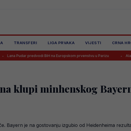
JA
TRANSFERI
LIGA PRVAKA
VIJESTI
CRNA HR
ar predvodi BiH na Europskom prvenstvu u Parizu
Alajbegović dob
 na klupi minhenskog Bayer
če. Bayern je na gostovanju izgubio od Heidenheima rezulta