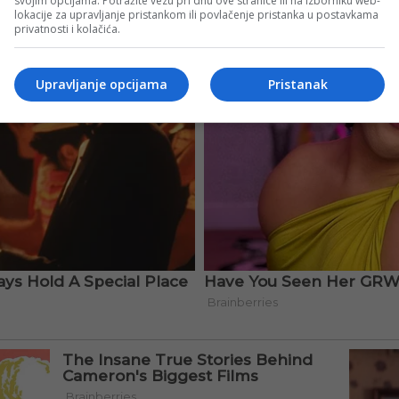
svojim opcijama. Potražite vezu pri dnu ove stranice ili na izborniku web-
lokacije za upravljanje pristankom ili povlačenje pristanka u postavkama
privatnosti i kolačića.
Upravljanje opcijama
Pristanak