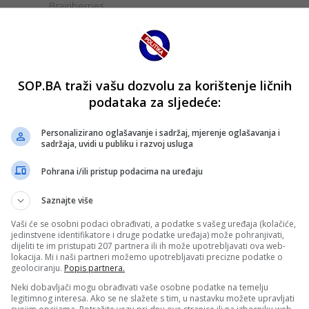
SOP.BA traži vašu dozvolu za korištenje ličnih
podataka za sljedeće:
Personalizirano oglašavanje i sadržaj, mjerenje oglašavanja i
sadržaja, uvidi u publiku i razvoj usluga
Pohrana i/ili pristup podacima na uređaju
Saznajte više
Vaši će se osobni podaci obrađivati, a podatke s vašeg uređaja (kolačiće,
jedinstvene identifikatore i druge podatke uređaja) može pohranjivati,
dijeliti te im pristupati 207 partnera ili ih može upotrebljavati ova web-
lokacija. Mi i naši partneri možemo upotrebljavati precizne podatke o
geolociranju.
Popis partnera.
Neki dobavljači mogu obrađivati vaše osobne podatke na temelju
legitimnog interesa. Ako se ne slažete s tim, u nastavku možete upravljati