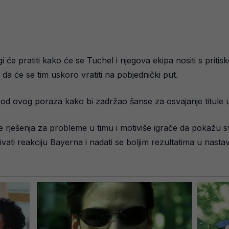
 će pratiti kako će se Tuchel i njegova ekipa nositi s pri
da će se tim uskoro vratiti na pobjednički put.
od ovog poraza kako bi zadržao šanse za osvajanje titule u
 rješenja za probleme u timu i motiviše igrače da pokažu svo
vati ​​reakciju Bayerna i nadati se boljim rezultatima u nast