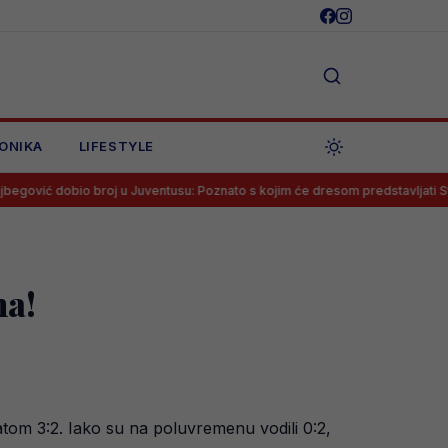
ONIKA
LIFESTYLE
io broj u Juventusu: Poznato s kojim će dresom predstavljati Staru damu
na!
tom 3:2. Iako su na poluvremenu vodili 0:2,