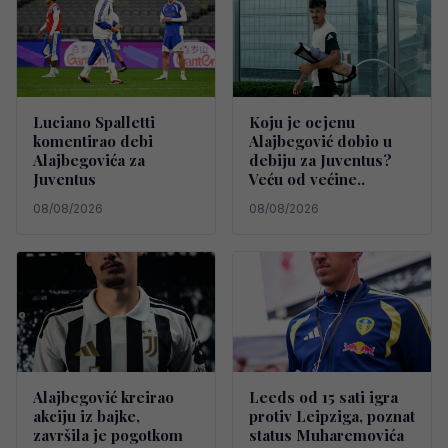
Luciano Spalletti
Koju je ocjenu
komentirao debi
Alajbegović dobio u
Alajbegovića za
debiju za Juventus?
Juventus
Veću od većine..
08/08/2026
08/08/2026
Alajbegović kreirao
Leeds od 15 sati igra
akciju iz bajke,
protiv Leipziga, poznat
završila je pogotkom
status Muharemovića