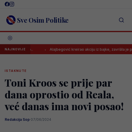
Skip
to
content
Sve Osim Politike
 od većine..
Alajbegović kreirao akciju iz bajke, završila je pogotk
NAJNOVIJE
ISTAKNUTE
Toni Kroos se prije par
dana oprostio od Reala,
već danas ima novi posao!
Redakcija Sop
·
07/06/2024