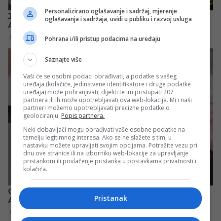
Personalizirano oglašavanje i sadržaj, mjerenje
oglašavanja i sadržaja, uvidi u publiku i razvoj usluga
Pohrana i/ili pristup podacima na uređaju
Saznajte više
Vaši će se osobni podaci obrađivati, a podatke s vašeg
uređaja (kolačiće, jedinstvene identifikatore i druge podatke
uređaja) može pohranjivati, dijeliti te im pristupati 207
partnera ili ih može upotrebljavati ova web-lokacija. Mi i naši
partneri možemo upotrebljavati precizne podatke o
geolociranju.
Popis partnera.
Neki dobavljači mogu obrađivati vaše osobne podatke na
temelju legitimnog interesa. Ako se ne slažete s tim, u
nastavku možete upravljati svojim opcijama. Potražite vezu pri
dnu ove stranice ili na izborniku web-lokacije za upravljanje
pristankom ili povlačenje pristanka u postavkama privatnosti i
kolačića.
Pristanak