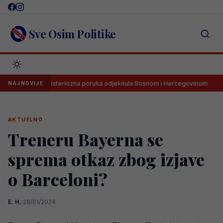
Skip
to
content
Sve Osim Politike
ezova misteriozna poruka odjeknula Bosnom i Hercegovinom
Gooo
NAJNOVIJE
AKTUELNO
Treneru Bayerna se
sprema otkaz zbog izjave
o Barceloni?
E. H.
·
28/01/2024