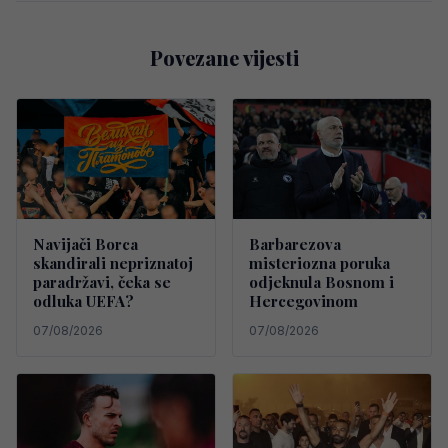
Povezane vijesti
Navijači Borca
Barbarezova
skandirali nepriznatoj
misteriozna poruka
paradržavi, čeka se
odjeknula Bosnom i
odluka UEFA?
Hercegovinom
07/08/2026
07/08/2026