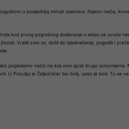
 pogotkom u posljednjoj minuti utakmice. Nakon meča, kome
. Onda kod prvog pogrešnog dodavanja u ekipu se uvuče nem
vosti. Vratili smo se, došli do izjednačenja, pogodili i preč
ede.
 pogledamo način na koji smo igrali drugo poluvrijeme. 
li. U Posušju je Željezničar bio bolji, uzeo je bod. To se več