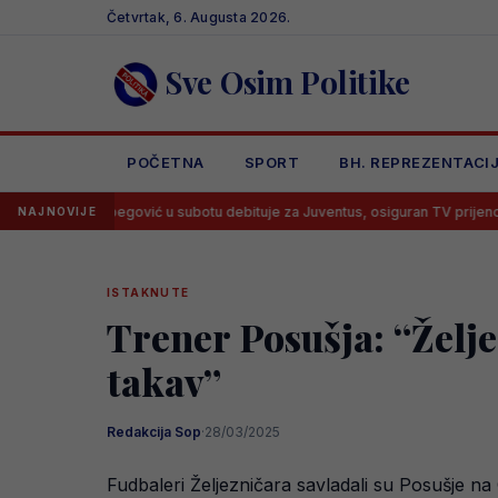
Skip
Četvrtak, 6. Augusta 2026.
to
content
Sve Osim Politike
POČETNA
SPORT
BH. REPREZENTACI
Alajbegović u subotu debituje za Juventus, osiguran TV prijenos
La
NAJNOVIJE
ISTAKNUTE
Trener Posušja: “Želje
takav”
Redakcija Sop
·
28/03/2025
Fudbaleri Željezničara savladali su Posušje na