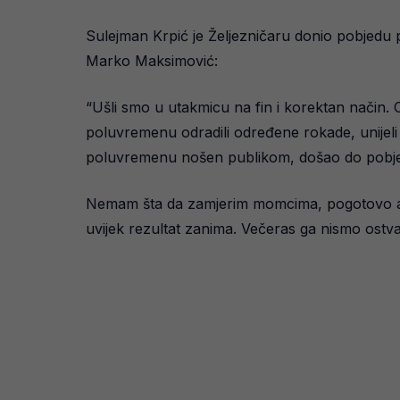
Sulejman Krpić je Željezničaru donio pobjedu
Marko Maksimović:
“Ušli smo u utakmicu na fin i korektan način
poluvremenu odradili određene rokade, unijeli ži
poluvremenu nošen publikom, došao do pobj
Nemam šta da zamjerim momcima, pogotovo ako
uvijek rezultat zanima. Večeras ga nismo ostvari