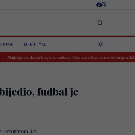
ONIKA
LIFESTYLE
ić dobio broj u Juventusu: Poznato s kojim će dresom predstavljati Staru 
ijedio, fudbal je
e rezultatom 3-2.