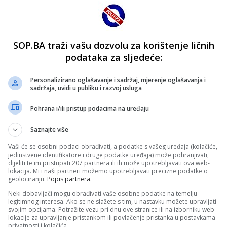
SOP.BA traži vašu dozvolu za korištenje ličnih
podataka za sljedeće:
Personalizirano oglašavanje i sadržaj, mjerenje oglašavanja i
sadržaja, uvidi u publiku i razvoj usluga
Pohrana i/ili pristup podacima na uređaju
Saznajte više
Vaši će se osobni podaci obrađivati, a podatke s vašeg uređaja (kolačiće,
jedinstvene identifikatore i druge podatke uređaja) može pohranjivati,
dijeliti te im pristupati 207 partnera ili ih može upotrebljavati ova web-
lokacija. Mi i naši partneri možemo upotrebljavati precizne podatke o
geolociranju.
Popis partnera.
Neki dobavljači mogu obrađivati vaše osobne podatke na temelju
legitimnog interesa. Ako se ne slažete s tim, u nastavku možete upravljati
svojim opcijama. Potražite vezu pri dnu ove stranice ili na izborniku web-
lokacije za upravljanje pristankom ili povlačenje pristanka u postavkama
privatnosti i kolačića.