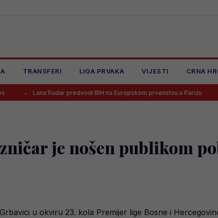
JA
TRANSFERI
LIGA PRVAKA
VIJESTI
CRNA HR
na Pudar predvodi BiH na Europskom prvenstvu u Parizu
Alajbegov
zničar je nošen publikom pob
 Grbavici u okviru 23. kola Premijer lige Bosne i Hercegovin