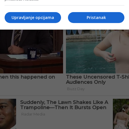
Upravljanje opcijama
Pristanak