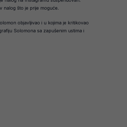
u je nalog na Instagramu suspendovan.
 nalog što je prije moguće.
lomon objavljivao i u kojima je kritikovao
grafiju Solomona sa zapušenim ustima i