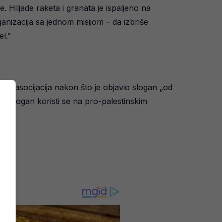
e. Hiljade raketa i granata je ispaljeno na
rganizacija sa jednom misijom – da izbriše
l.”
 asocijacija nakon što je objavio slogan „od
uti slogan koristi se na pro-palestinskim