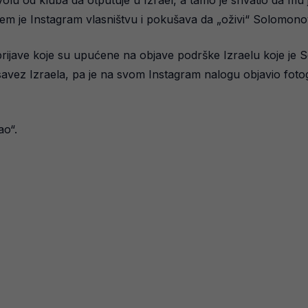
volu od kluba da otputuje u Izrael, a tamo je shvatio da m
em je Instagram vlasništvu i pokušava da „oživi“ Solomonov
ijave koje su upućene na objave podrške Izraelu koje je So
avez Izraela, pa je na svom Instagram nalogu objavio foto
ao“.