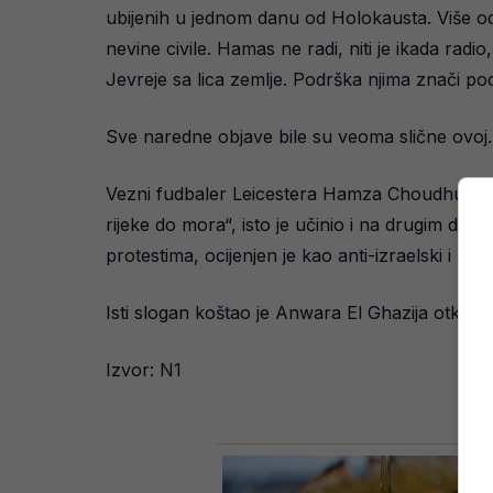
ubijenih u jednom danu od Holokausta. Više od 15
nevine civile. Hamas ne radi, niti je ikada radi
Jevreje sa lica zemlje. Podrška njima znači pod
Sve naredne objave bile su veoma slične ovoj.
Vezni fudbaler Leicestera Hamza Choudhury su
rijeke do mora“, isto je učinio i na drugim dru
protestima, ocijenjen je kao anti-izraelski i pred
Isti slogan koštao je Anwara El Ghazija otkaz
Izvor: N1