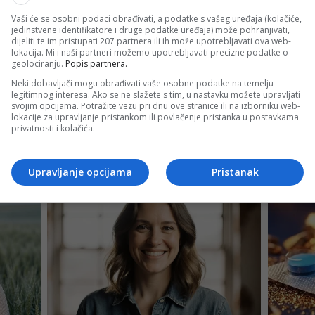
Vaši će se osobni podaci obrađivati, a podatke s vašeg uređaja (kolačiće,
jedinstvene identifikatore i druge podatke uređaja) može pohranjivati,
dijeliti te im pristupati 207 partnera ili ih može upotrebljavati ova web-
lokacija. Mi i naši partneri možemo upotrebljavati precizne podatke o
geolociranju.
Popis partnera.
Neki dobavljači mogu obrađivati vaše osobne podatke na temelju
legitimnog interesa. Ako se ne slažete s tim, u nastavku možete upravljati
svojim opcijama. Potražite vezu pri dnu ove stranice ili na izborniku web-
lokacije za upravljanje pristankom ili povlačenje pristanka u postavkama
privatnosti i kolačića.
Upravljanje opcijama
Pristanak