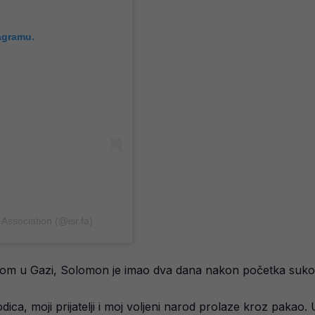
agramu.
הה Israel Football Association (@isr.fa)
bom u Gazi, Solomon je imao dva dana nakon početka suko
ca, moji prijatelji i moj voljeni narod prolaze kroz pakao. 