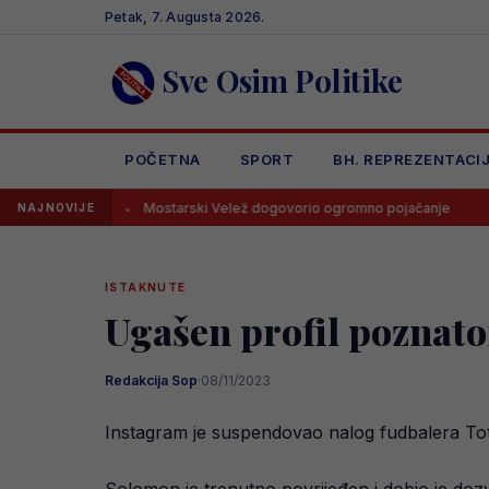
Skip
Petak, 7. Augusta 2026.
to
content
Sve Osim Politike
POČETNA
SPORT
BH. REPREZENTACI
Mostarski Velež dogovorio ogromno pojačanje
Navijači B
NAJNOVIJE
ISTAKNUTE
Ugašen profil poznato
Redakcija Sop
·
08/11/2023
Instagram je suspendovao nalog fudbalera Tot