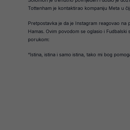
Solomon je trenutno povrijeđen i dobio je doz
Tottenham je kontaktirao kompaniju Meta u čij
Pretpostavka je da je Instagram reagovao na pr
Hamas. Ovim povodom se oglasio i Fudbalski s
porukom:
“Istina, istina i samo istina, tako mi bog pomog