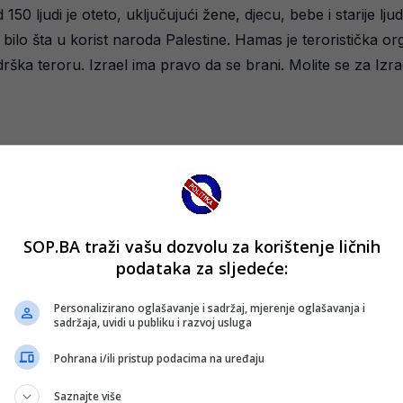
0 ljudi je oteto, uključujući žene, djecu, bebe i starije ljud
o, bilo šta u korist naroda Palestine. Hamas je teroristička o
rška teroru. Izrael ima pravo da se brani. Molite se za Izrae
očava se sa potencijalnom kaznom koju razmatra Fudbalska
štvenim mrežama. Svi njegovi nalozi i dalje su aktivni. Pomen
met je teških kritika.
SOP.BA traži vašu dozvolu za korištenje ličnih
a u Mainzu.
podataka za sljedeće:
Personalizirano oglašavanje i sadržaj, mjerenje oglašavanja i
sadržaja, uvidi u publiku i razvoj usluga
Pohrana i/ili pristup podacima na uređaju
Saznajte više