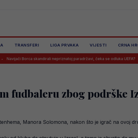
JA
TRANSFERI
LIGA PRVAKA
VIJESTI
CRNA HR
orca skandirali nepriznatoj paradržavi, čeka se odluka UEFA?
Barba
m fudbaleru zbog podrške I
enhema, Manora Solomona, nakon što je igrač na ovoj druš