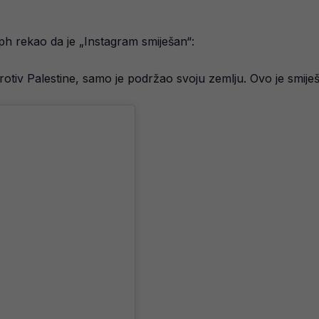
h rekao da je „Instagram smiješan“:
rotiv Palestine, samo je podržao svoju zemlju. Ovo je smije