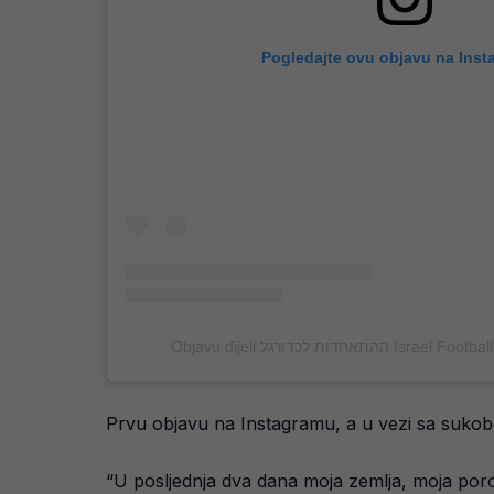
Pogledajte ovu objavu na Inst
Objavu dijeli תאחדות לכדורגל
Prvu objavu na Instagramu, a u vezi sa suko
“U posljednja dva dana moja zemlja, moja porodi