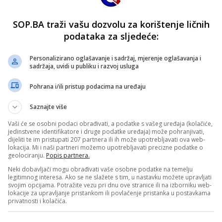
SOP.BA traži vašu dozvolu za korištenje ličnih
podataka za sljedeće:
Personalizirano oglašavanje i sadržaj, mjerenje oglašavanja i
sadržaja, uvidi u publiku i razvoj usluga
Pohrana i/ili pristup podacima na uređaju
Saznajte više
Vaši će se osobni podaci obrađivati, a podatke s vašeg uređaja (kolačiće,
jedinstvene identifikatore i druge podatke uređaja) može pohranjivati,
dijeliti te im pristupati 207 partnera ili ih može upotrebljavati ova web-
lokacija. Mi i naši partneri možemo upotrebljavati precizne podatke o
geolociranju.
Popis partnera.
Neki dobavljači mogu obrađivati vaše osobne podatke na temelju
legitimnog interesa. Ako se ne slažete s tim, u nastavku možete upravljati
svojim opcijama. Potražite vezu pri dnu ove stranice ili na izborniku web-
lokacije za upravljanje pristankom ili povlačenje pristanka u postavkama
privatnosti i kolačića.