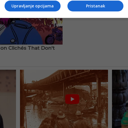
Upravljanje opcijama
Pristanak