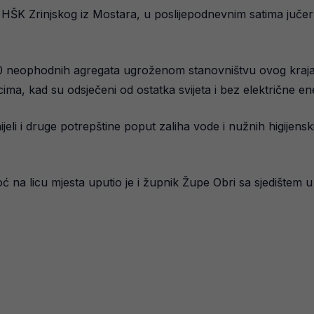
HŠK Zrinjskog iz Mostara, u poslijepodnevnim satima jučer 
10 neophodnih agregata ugroženom stanovništvu ovog kraja ka
cima, kad su odsječeni od ostatka svijeta i bez električne en
eli i druge potrepštine poput zaliha vode i nužnih higijenski
na licu mjesta uputio je i župnik Župe Obri sa sjedištem u