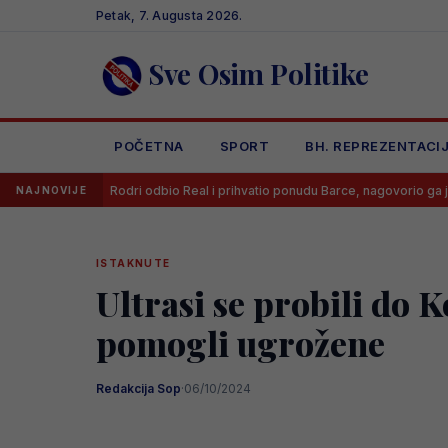
Skip
Petak, 7. Augusta 2026.
to
content
Sve Osim Politike
POČETNA
SPORT
BH. REPREZENTACI
Rodri odbio Real i prihvatio ponudu Barce, nagovorio ga je jedan čovjek 
NAJNOVIJE
ISTAKNUTE
Ultrasi se probili do 
pomogli ugrožene
Redakcija Sop
·
06/10/2024