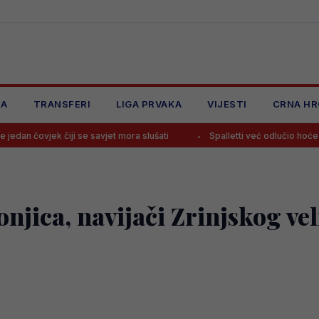
JA
TRANSFERI
LIGA PRVAKA
VIJESTI
CRNA HR
čiji se savjet mora slušati
Spalletti već odlučio hoće li Alajbegović 
Konjica, navijači Zrinjskog v