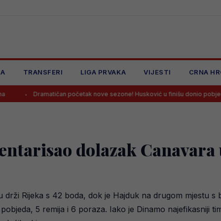
JA
TRANSFERI
LIGA PRVAKA
VIJESTI
CRNA HR
matičan početak nove sezone! Husković u finišu donio pobjedu Željezničaru
entarisao dolazak Canavara
drži Rijeka s 42 boda, dok je Hajduk na drugom mjestu s 
bjeda, 5 remija i 6 poraza. Iako je Dinamo najefikasniji ti