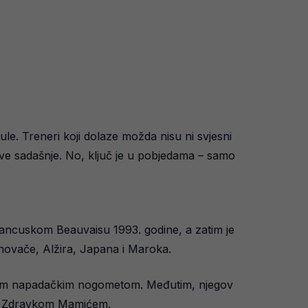
ule. Treneri koji dolaze možda nisu ni svjesni
d ove sadašnje. No, ključ je u pobjedama – samo
francuskom Beauvaisu 1993. godine, a zatim je
onovače, Alžira, Japana i Maroka.
ivnim napadačkim nogometom. Međutim, njegov
ba Zdravkom Mamićem.