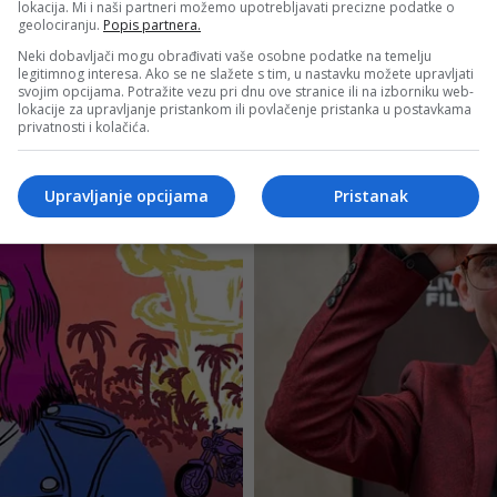
lokacija. Mi i naši partneri možemo upotrebljavati precizne podatke o
geolociranju.
Popis partnera.
Neki dobavljači mogu obrađivati vaše osobne podatke na temelju
legitimnog interesa. Ako se ne slažete s tim, u nastavku možete upravljati
svojim opcijama. Potražite vezu pri dnu ove stranice ili na izborniku web-
lokacije za upravljanje pristankom ili povlačenje pristanka u postavkama
privatnosti i kolačića.
Upravljanje opcijama
Pristanak