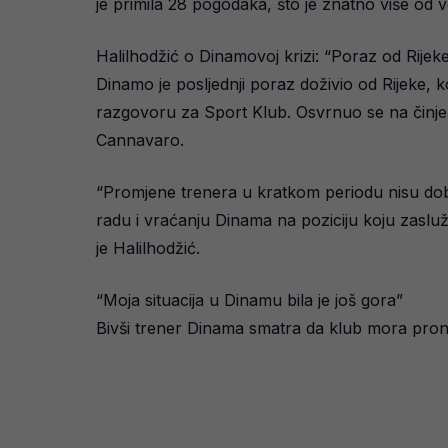
je primila 28 pogodaka, što je znatno više od 
Halilhodžić o Dinamovoj krizi: “Poraz od Rijek
Dinamo je posljednji poraz doživio od Rijeke, ko
razgovoru za Sport Klub. Osvrnuo se na činjen
Cannavaro.
“Promjene trenera u kratkom periodu nisu dobre
radu i vraćanju Dinama na poziciju koju zaslužu
je Halilhodžić.
“Moja situacija u Dinamu bila je još gora”
Bivši trener Dinama smatra da klub mora pronać