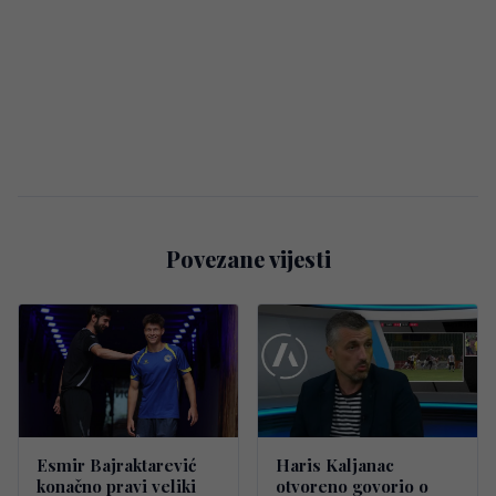
Povezane vijesti
Esmir Bajraktarević
Haris Kaljanac
konačno pravi veliki
otvoreno govorio o