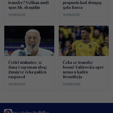
transfer? Velikan nudi
propustu kod drugog
spas bh. dragulju
gola Borca
10/08/2026
10/08/2026
Četiri utakmice, 11
Čeka se transfer
dana i ogroman ulog:
boom! Tahirovića opet
Zmajeve čeka paklen
nema u kadru
raspored
Brondbyja
10/08/2026
09/08/2026
Sve Osim Politike