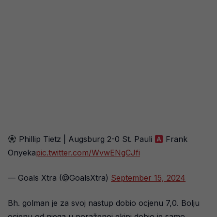
Phillip Tietz | Augsburg 2-0 St. Pauli
Frank
Onyeka
pic.twitter.com/WvwENgCJfi
— Goals Xtra (@GoalsXtra)
September 15, 2024
Bh. golman je za svoj nastup dobio ocjenu 7,0. Bolju
ocjenu od njega u poraženoj ekipi dobio je samo