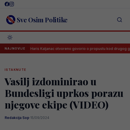
Skip
to
content
Sve Osim Politike
Haris Kaljanac otvoreno govorio o propustu kod drugog gola Borca
NAJNOVIJE
ISTAKNUTE
Vasilj izdominirao u
Bundesligi uprkos porazu
njegove ekipe (VIDEO)
Redakcija Sop
·
15/09/2024