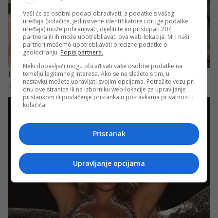
Vaši će se osobni podaci obrađivati, a podatke s vašeg
uređaja (kolačiće, jedinstvene identifikatore i druge podatke
uređaja) može pohranjivati, dijeliti te im pristupati 207
partnera ili ih može upotrebljavati ova web-lokacija. Mi i naši
partneri možemo upotrebljavati precizne podatke o
geolociranju.
Popis partnera.
Neki dobavljači mogu obrađivati vaše osobne podatke na
temelju legitimnog interesa. Ako se ne slažete s tim, u
nastavku možete upravljati svojim opcijama. Potražite vezu pri
dnu ove stranice ili na izborniku web-lokacije za upravljanje
pristankom ili povlačenje pristanka u postavkama privatnosti i
kolačića.
Pristanak
Upravljanje opcijama