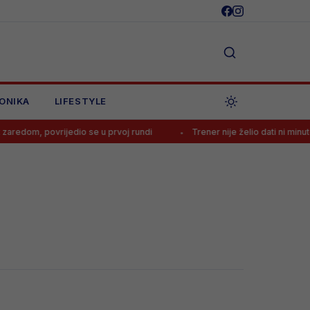
ONIKA
LIFESTYLE
edom, povrijedio se u prvoj rundi
Trener nije želio dati ni minute B