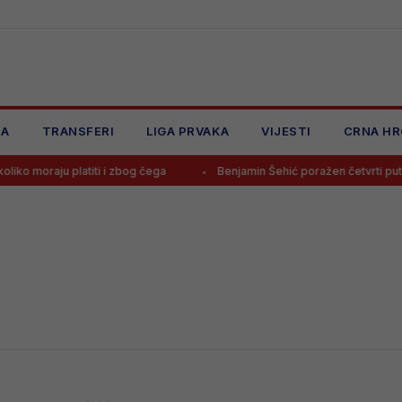
JA
TRANSFERI
LIGA PRVAKA
VIJESTI
CRNA HR
 moraju platiti i zbog čega
Benjamin Šehić poražen četvrti put zar