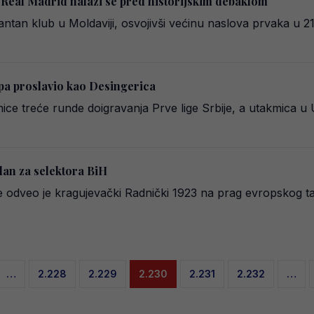
 i Real Madrid nalazi se pred historijskim debaklom
nantan klub u Moldaviji, osvojivši većinu naslova prvaka u 2
pa proslavio kao Desingerica
mice treće runde doigravanja Prve lige Srbije, a utakmica u
lan za selektora BiH
še odveo je kragujevački Radnički 1923 na prag evropskog t
…
2.228
2.229
2.230
2.231
2.232
…