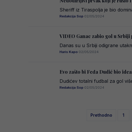
Nedodirljivi prvak koji je rušio
Sheriff iz Tiraspolja je bio domi
Redakcija Sop
·
02/05/2024
VIDEO Ganac zabio gol u Srbiji 
Danas su u Srbiji odigrane utak
Haris Kapo
·
02/05/2024
Evo zašto bi Feđa Dudić bio idea
Dudićev totalni fudbal za gol vi
Redakcija Sop
·
02/05/2024
Posts
Prethodno
1
pagination