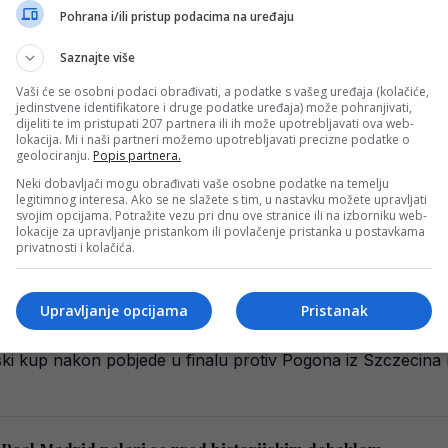
Pohrana i/ili pristup podacima na uređaju
Saznajte više
svog najvećeg rivala?!
Vaši će se osobni podaci obrađivati, a podatke s vašeg uređaja (kolačiće,
 sezonom koju bi radije zaboravio, iako su ulaganja bila 
jedinstvene identifikatore i druge podatke uređaja) može pohranjivati,
dijeliti te im pristupati 207 partnera ili ih može upotrebljavati ova web-
lokacija. Mi i naši partneri možemo upotrebljavati precizne podatke o
geolociranju.
Popis partnera.
došli u plavim, a ne crvenim uniformama, evo zašto
Neki dobavljači mogu obrađivati vaše osobne podatke na temelju
legitimnog interesa. Ako se ne slažete s tim, u nastavku možete upravljati
lni identitet svog bolida za utrku u Miamiju, povodom 70. g
svojim opcijama. Potražite vezu pri dnu ove stranice ili na izborniku web-
lokacije za upravljanje pristankom ili povlačenje pristanka u postavkama
privatnosti i kolačića.
Upravljanje opcijama
Pristanak
 ligu. Sada su kao drugoligaši osvojili kup
ljski kup nakon pobjede u finalu protiv Pogona iz Szczecin