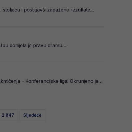
1. stoljeću i postigavši zapažene rezultate…
 Ubu donijela je pravu dramu….
akmičenja – Konferencijske lige! Okrunjeno je…
2.847
Sljedeće