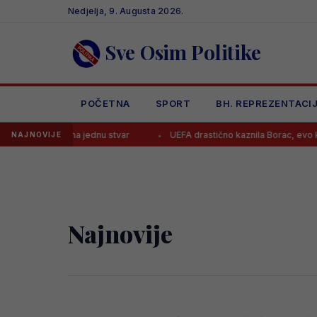
Skip
Nedjelja, 9. Augusta 2026.
to
content
Sve Osim Politike
POČETNA
SPORT
BH. REPREZENTACI
orio Kerima na jednu stvar
UEFA drastično kaznila Borac, evo koliko
NAJNOVIJE
Najnovije