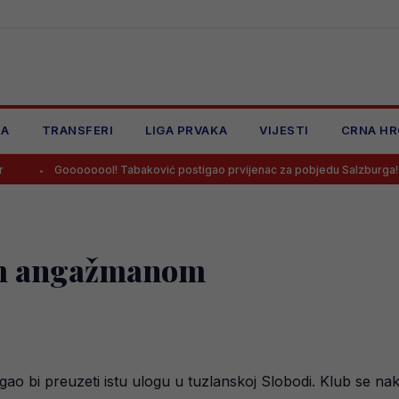
JA
TRANSFERI
LIGA PRVAKA
VIJESTI
CRNA HR
ooooool! Tabaković postigao prvijenac za pobjedu Salzburga!
Sal
im angažmanom
ogao bi preuzeti istu ulogu u tuzlanskoj Slobodi. Klub se n