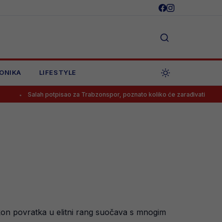
ONIKA
LIFESTYLE
ah potpisao za Trabzonspor, poznato koliko će zarađivati
Poznato 
akon povratka u elitni rang suočava s mnogim