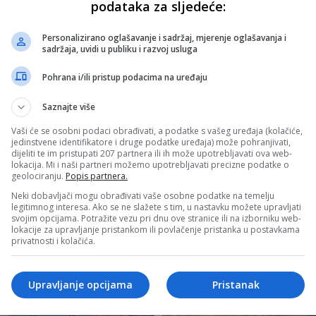
podataka za sljedeće:
Personalizirano oglašavanje i sadržaj, mjerenje oglašavanja i
sadržaja, uvidi u publiku i razvoj usluga
Pohrana i/ili pristup podacima na uređaju
Saznajte više
Vaši će se osobni podaci obrađivati, a podatke s vašeg uređaja (kolačiće,
jedinstvene identifikatore i druge podatke uređaja) može pohranjivati,
dijeliti te im pristupati 207 partnera ili ih može upotrebljavati ova web-
lokacija. Mi i naši partneri možemo upotrebljavati precizne podatke o
geolociranju.
Popis partnera.
Neki dobavljači mogu obrađivati vaše osobne podatke na temelju
legitimnog interesa. Ako se ne slažete s tim, u nastavku možete upravljati
svojim opcijama. Potražite vezu pri dnu ove stranice ili na izborniku web-
lokacije za upravljanje pristankom ili povlačenje pristanka u postavkama
privatnosti i kolačića.
Upravljanje opcijama
Pristanak