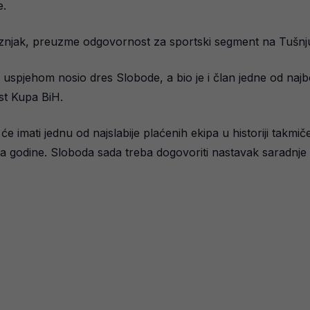
e.
veznjak, preuzme odgovornost za sportski segment na Tušnj
m uspjehom nosio dres Slobode, a bio je i član jedne od naj
ist Kupa BiH.
e imati jednu od najslabije plaćenih ekipa u historiji takmiče
raja godine. Sloboda sada treba dogovoriti nastavak saradnje