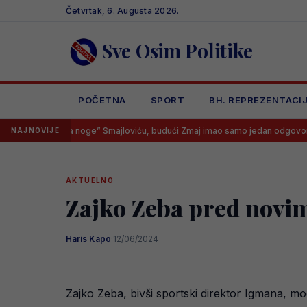
Skip
Četvrtak, 6. Augusta 2026.
to
content
Sve Osim Politike
POČETNA
SPORT
BH. REPREZENTACI
o “na noge” Smajloviću, budući Zmaj imao samo jedan odgovor
Go
NAJNOVIJE
AKTUELNO
Zajko Zeba pred nov
Haris Kapo
·
12/06/2024
Zajko Zeba, bivši sportski direktor Igmana, m