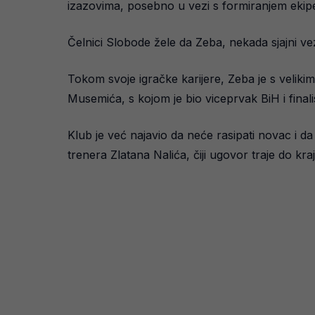
izazovima, posebno u vezi s formiranjem ekip
Čelnici Slobode žele da Zeba, nekada sjajni 
Tokom svoje igračke karijere, Zeba je s veliki
Musemića, s kojom je bio viceprvak BiH i final
Klub je već najavio da neće rasipati novac i da ć
trenera Zlatana Nalića, čiji ugovor traje do k