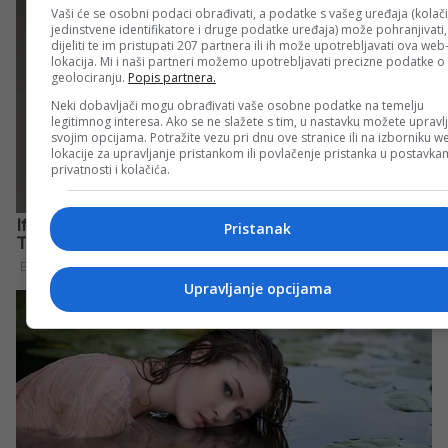
Vaši će se osobni podaci obrađivati, a podatke s vašeg uređaja (kolači
jedinstvene identifikatore i druge podatke uređaja) može pohranjivati,
dijeliti te im pristupati 207 partnera ili ih može upotrebljavati ova web
lokacija. Mi i naši partneri možemo upotrebljavati precizne podatke o
geolociranju.
Popis partnera.
Neki dobavljači mogu obrađivati vaše osobne podatke na temelju
legitimnog interesa. Ako se ne slažete s tim, u nastavku možete upravlj
svojim opcijama. Potražite vezu pri dnu ove stranice ili na izborniku w
lokacije za upravljanje pristankom ili povlačenje pristanka u postavk
privatnosti i kolačića.
Pristanak
Upravljanje opcijama