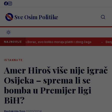
Skip
to
content
Sve Osim Politike
 kaznila Borac, evo koliko moraju platiti i zbog čega
Benjamin Šehić
NAJNOVIJE
ISTAKNUTE
Amer Hiroš više nije igrač
Osijeka – sprema li se
bomba u Premijer ligi
BiH?
Redakcija Sop
·
12/01/2024