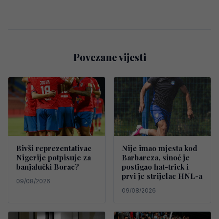
Povezane vijesti
Bivši reprezentativac
Nije imao mjesta kod
Nigerije potpisuje za
Barbareza, sinoć je
banjalučki Borac?
postigao hat-trick i
prvi je strijelac HNL-a
09/08/2026
09/08/2026