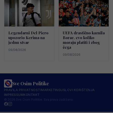
Legendarni Del Piero
UEFA drastično kaznila
upozorio Kerima na
Borac, evo koliko
jednu stvar
moraju platiti i zbog
čega
09/08/2026
09/08/2026
Sve Osim Politike
PRAVILA PRIVATNOSTI
MARKETING
USLOVI KORIŠTENJA
IMPRESSUM
KONTAKT
© 2026 Sve Osim Politike. Sva prava zadržana.