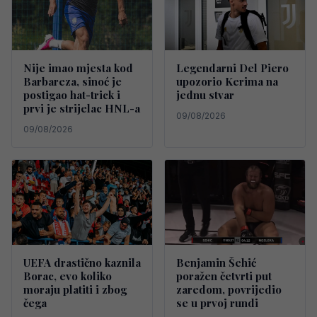
Nije imao mjesta kod
Legendarni Del Piero
Barbareza, sinoć je
upozorio Kerima na
postigao hat-trick i
jednu stvar
prvi je strijelac HNL-a
09/08/2026
09/08/2026
UEFA drastično kaznila
Benjamin Šehić
Borac, evo koliko
poražen četvrti put
moraju platiti i zbog
zaredom, povrijedio
čega
se u prvoj rundi