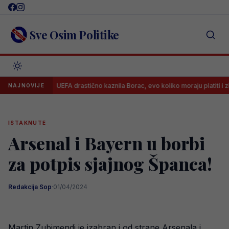
Skip
to
content
Sve Osim Politike
UEFA drastično kaznila Borac, evo koliko moraju platiti i zbog čega
NAJNOVIJE
ISTAKNUTE
Arsenal i Bayern u borbi
za potpis sjajnog Španca!
Redakcija Sop
·
01/04/2024
Martin Zubimendi je izabran i od strane Arsenala i