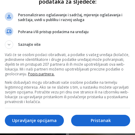
podataka za sljedeće:
Personalizirano oglašavanje i sadržaj, mjerenje oglašavanja i
sadržaja, uvidi u publiku i razvoj usluga
Pohrana i/ili pristup podacima na uređaju
Saznajte više
Vaši će se osobni podaci obrađivati, a podatke s vašeg uređaja (kolačiće,
jedinstvene identifikatore i druge podatke uređaja) može pohranjivati,
dijeliti te im pristupati 207 partnera ili ih može upotrebljavati ova web-
lokacija. Mi i naši partneri možemo upotrebljavati precizne podatke o
geolociranju.
Popis partnera.
Neki dobavljači mogu obrađivati vaše osobne podatke na temelju
legitimnog interesa. Ako se ne slažete s tim, u nastavku možete upravljati
svojim opcijama. Potražite vezu pri dnu ove stranice ili na izborniku web-
lokacije za upravljanje pristankom ili povlačenje pristanka u postavkama
privatnosti i kolačića.
Upravljanje opcijama
Pristanak