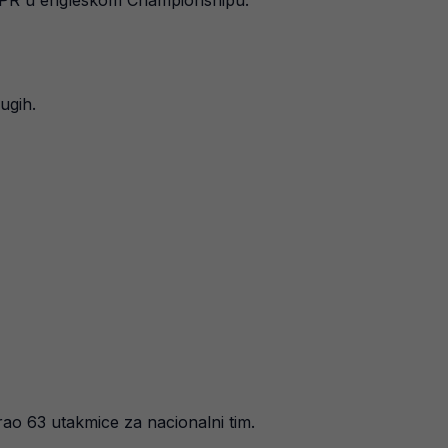
a QPR u engleskom Championshipu.
ugih.
ao 63 utakmice za nacionalni tim.