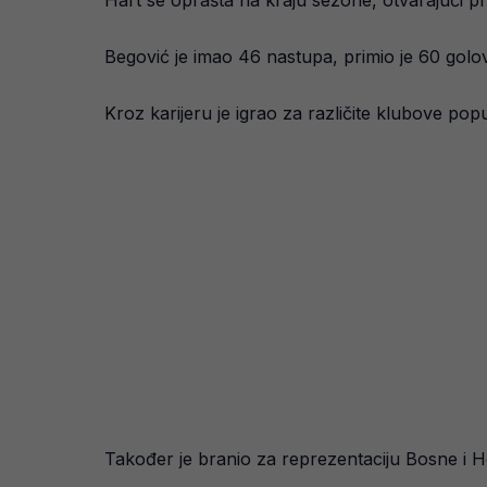
Hart se oprašta na kraju sezone, otvarajući 
Begović je imao 46 nastupa, primio je 60 golo
Kroz karijeru je igrao za različite klubove po
Također je branio za reprezentaciju Bosne i H