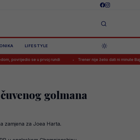
ONIKA
LIFESTYLE
 se u prvoj rundi
Trener nije želio dati ni minute Bajraktareviću, p
i čuvenog golmana
ća zamjena za Joea Harta.