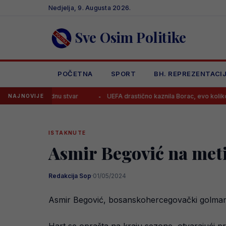
Skip
Nedjelja, 9. Augusta 2026.
to
content
Sve Osim Politike
POČETNA
SPORT
BH. REPREZENTACI
jednu stvar
UEFA drastično kaznila Borac, evo koliko moraju platiti
NAJNOVIJE
ISTAKNUTE
Asmir Begović na meti
Redakcija Sop
·
01/05/2024
Asmir Begović, bosanskohercegovački golman, 