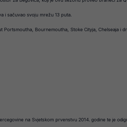
prostor za Begovića, koji je ovu sezonu proveo braneći z
va i sačuvao svoju mrežu 13 puta.
put Portsmoutha, Bournemoutha, Stoke Cityja, Chelseaja i dr
ercegovine na Svjetskom prvenstvu 2014. godine te je odigr