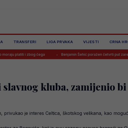
JA
TRANSFERI
LIGA PRVAKA
VIJESTI
CRNA HR
 i zbog čega
Benjamin Šehić poražen četvrti put zaredom, povrijedio
 slavnog kluba, zamijenio b
privukao je interes Celtica, škotskog velikana, kao mogu