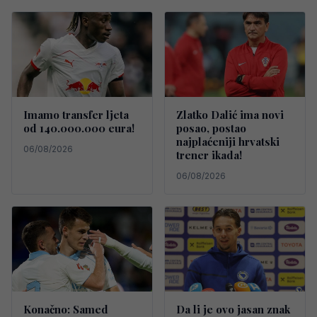
Imamo transfer ljeta
Zlatko Dalić ima novi
od 140.000.000 eura!
posao, postao
najplaćeniji hrvatski
06/08/2026
trener ikada!
06/08/2026
Konačno: Samed
Da li je ovo jasan znak