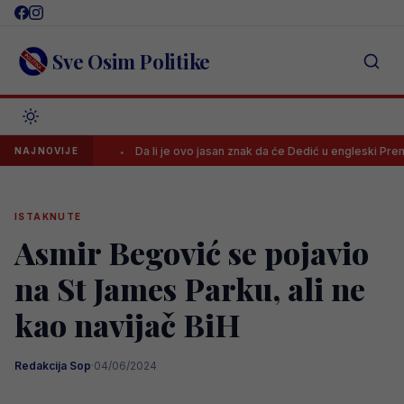
Skip
to
content
Sve Osim Politike
ovi klub
Da li je ovo jasan znak da će Dedić u engleski Premiershi
NAJNOVIJE
ISTAKNUTE
Asmir Begović se pojavio
na St James Parku, ali ne
kao navijač BiH
Redakcija Sop
·
04/06/2024